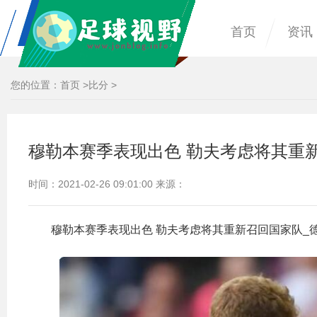
首页
资讯
您的位置：
首页
>
比分
>
穆勒本赛季表现出色 勒夫考虑将其重
时间：2021-02-26 09:01:00 来源：
穆勒本赛季表现出色 勒夫考虑将其重新召回国家队_