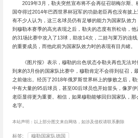
2019年3月，勒夫突然宣布将不会再征召胡梅尔斯
国夺得过2014年巴西世界杯冠军的功勋老臣再也没有披
有不少人认为，这三名球员仍有足够的能力为国家队效力
到穆勒本赛季的高光表现之后，勒夫的态度有所松动，他
的31场比赛中攻入了13球，助攻14次，二娃与莱万的
的重要成员，而他此前为国家队效力时的表现有目共睹。
《图片报》表示，穆勒的出色状态令勒夫再也无法对
到来的3月份的国家队比赛中，穆勒肯定不会得到征召，
之前做出。经历了2018年俄罗斯世界杯上的惨败之后，
中有大量的95后球员，甚至00后球员也开始冒头，像罗
老臣显得更为重要。相信，如果穆勒能够回归国家队，那
名字。
本站声明：以上部分图文来自网络，如涉及侵权请联系删除
标签:
穆勒国家队德国