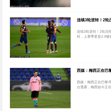
连续3轮逆转！2轮
连续3轮逆转！2轮压哨绝平 科曼
转，上赛季更是2-8惨
西媒：梅西正在巴黎
西媒：梅西正在巴黎寻找住所 或是
台透露，梅西如今正在