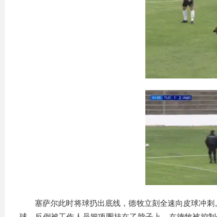
塞萨尔此时将球扔出底线，德牧立刻全速向皮球冲刺
球，反倒被工作人员把项圈挂在了脖子上。在德牧被控制