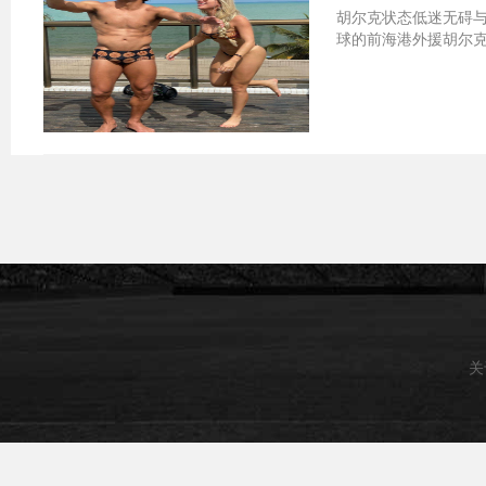
胡尔克状态低迷无碍与
球的前海港外援胡尔克
关