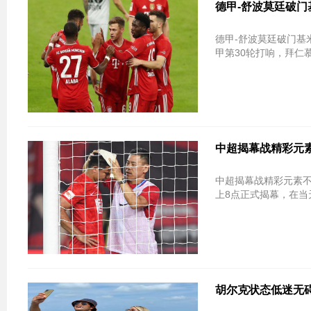
德甲-舒波莫廷破门
德甲-舒波莫廷破门基米希建功 拜仁
甲第30轮打响，拜仁慕
中超揭幕战精彩元素
中超揭幕战精彩元素不
上8点正式揭幕，在当
胡尔克状态低迷无碍