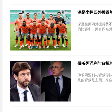
深足坐拥四外援得势
深足坐拥四外援得势不
的比赛中，拥有四名外
佛爷阿涅利与背叛球
佛爷阿涅利与背叛球队决裂 尤文主席
队的背叛是主因。来自法