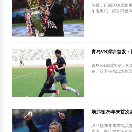
英媒：伍德沃德离职后 弗格森或将承担
年底离职，据英国媒体
青岛VS深圳首发：
青岛VS深圳首发：阿
埃弗顿25年来首次
埃弗顿25年来首次英超客胜阿森纳 
森纳，在英超赛场实现