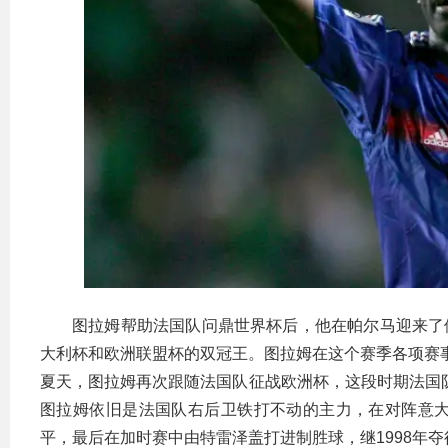
图拉姆帮助法国队问鼎世界杯后，他在帕尔马迎来了俱乐
大利杯和欧洲联盟杯的双冠王。图拉姆在这个赛季各项赛事
夏天，图拉姆再次跟随法国队征战欧洲杯，这段时期法国队
图拉姆依旧是法国队右后卫铁打不动的主力，在对阵意
平，最后在加时赛中由特雷泽盖打进制胜球，继1998年夺