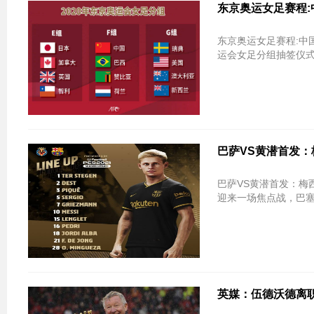
东京奥运女足赛程:
东京奥运女足赛程:中国
运会女足分组抽签仪式
巴萨VS黄潜首发：
巴萨VS黄潜首发：梅西格列兹曼领衔 
迎来一场焦点战，巴塞
英媒：伍德沃德离职