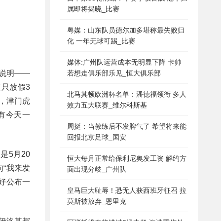
属即将揭晓_比赛
粤媒：山东队员德尔加多堪称最失败归
化 一年无球可踢_比赛
媒体:广州队运营成本无明显下降 卡帅
字说明——
若想走俱乐部乐见_恒大俱乐部
只放假3
北马其顿欧洲杯名单：潘德福领衔 多人
，津门虎
效力五大联赛_维尔科斯基
有今天一
周挺：当教练后不发脾气了 希望将来能
回报北京足球_国安
5月20
恒大每月正常给保利尼奥发工资 解约方
“我来发
面出现分歧_广州队
好公布一
皇马巨大耻辱！恐无人获西班牙征召 拉
莫斯被放弃_恩里克