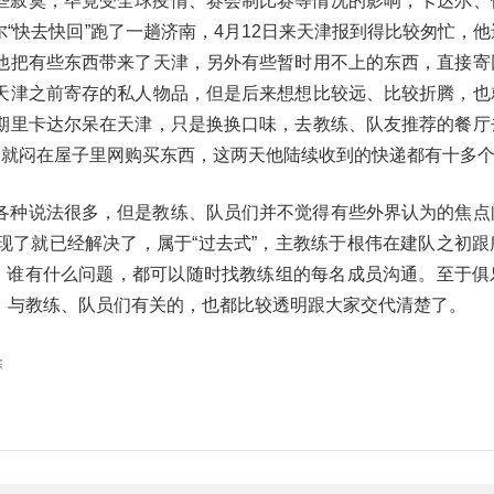
些寂寞，毕竟受全球疫情、赛会制比赛等情况的影响，卡达尔、
“快去快回”跑了一趟济南，4月12日来天津报到得比较匆忙，他
他把有些东西带来了天津，另外有些暂时用不上的东西，直接寄
天津之前寄存的私人物品，但是后来想想比较远、比较折腾，也
期里卡达尔呆在天津，只是换换口味，去教练、队友推荐的餐厅
，就闷在屋子里网购买东西，这两天他陆续收到的快递都有十多
各种说法很多，但是教练、队员们并不觉得有些外界认为的焦点
现了就已经解决了，属于“过去式”，主教练于根伟在建队之初跟
体，谁有什么问题，都可以随时找教练组的每名成员沟通。至于俱
，与教练、队员们有关的，也都比较透明跟大家交代清楚了。
除