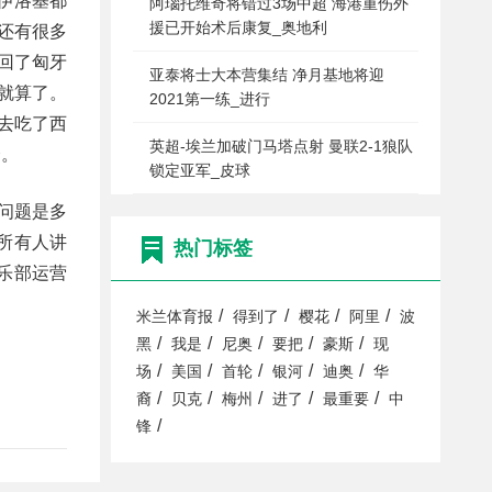
伊洛基都
阿瑙托维奇将错过3场中超 海港重伤外
援已开始术后康复_奥地利
还有很多
回了匈牙
亚泰将士大本营集结 净月基地将迎
就算了。
2021第一练_进行
去吃了西
英超-埃兰加破门马塔点射 曼联2-1狼队
个。
锁定亚军_皮球
问题是多
所有人讲
热门标签
乐部运营
/
/
/
/
米兰体育报
得到了
樱花
阿里
波
/
/
/
/
/
黑
我是
尼奥
要把
豪斯
现
/
/
/
/
/
场
美国
首轮
银河
迪奥
华
/
/
/
/
/
裔
贝克
梅州
进了
最重要
中
/
锋