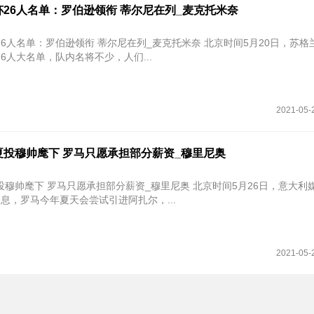
26人名单：罗伯逊领衔 蒂尔尼在列_麦克托米奈
单：罗伯逊领衔 蒂尔尼在列_麦克托米奈 北京时间5月20日，苏格兰国家队
6人大名单，队内名将不少，人们...
2021-05-
夏投穆帅麾下 罗马只愿承担部分薪资_穆里尼奥
下 罗马只愿承担部分薪资_穆里尼奥 北京时间5月26日，意大利媒体
消息，罗马今年夏天会尝试引进阿扎尔，...
2021-05-