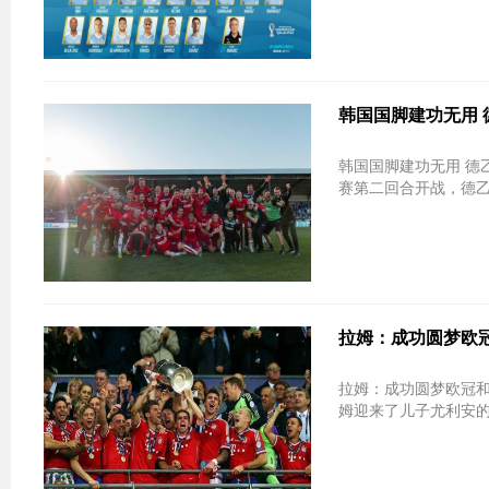
韩国国脚建功无用 
韩国国脚建功无用 德乙第三1-5溃败
赛第二回合开战，德乙
拉姆：成功圆梦欧冠
拉姆：成功圆梦欧冠和世
姆迎来了儿子尤利安的