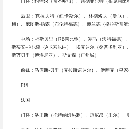
门将：约翰森（哥本哈根）、诺德菲尔特（根克勒比
后卫：克拉夫特（纽卡斯尔）、林德洛夫（曼联）
梅）、庞图斯-扬森（布伦特福德）、赫兰德（格拉斯哥流
中场：福斯贝里（RB莱比锡）、塞马（沃特福德）
斯蒂安-拉尔森（AIK索尔纳）、埃克达尔（桑普多利亚
斯万贝里（博洛尼亚）、斯文森（广州城）
前锋：马库斯-贝里（克拉斯诺达尔）、伊萨克（皇家
F组
法国
门将：洛里斯（托特纳姆热刺）、迈尼昂（里尔）、