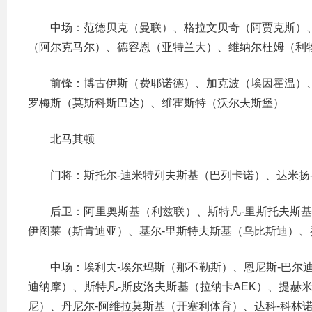
中场：范德贝克（曼联）、格拉文贝奇（阿贾克斯）
（阿尔克马尔）、德容恩（亚特兰大）、维纳尔杜姆（利
前锋：博古伊斯（费耶诺德）、加克波（埃因霍温）
罗梅斯（莫斯科斯巴达）、维霍斯特（沃尔夫斯堡）
北马其顿
门将：斯托尔-迪米特列夫斯基（巴列卡诺）、达米扬
后卫：阿里奥斯基（利兹联）、斯特凡-里斯托夫斯基
伊图莱（斯肯迪亚）、基尔-里斯特夫斯基（乌比斯迪）、
中场：埃利夫-埃尔玛斯（那不勒斯）、恩尼斯-巴尔
迪纳摩）、斯特凡-斯皮洛夫斯基（拉纳卡AEK）、提赫
尼）、丹尼尔-阿维拉莫斯基（开塞利体育）、达科-科林