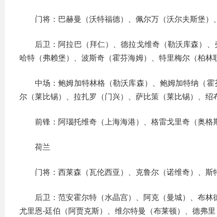
门将：巴赫曼（沃特福德）、佩尔万（沃尔夫斯堡）
后卫：阿拉巴（拜仁）、德拉戈维奇（勒沃库森）、
哈特（弗赖堡）、波斯奇（霍芬海姆）、特里梅尔（柏林
中场：鲍姆加特林格（勒沃库森）、鲍姆加特纳（霍
尔（莱比锡）、拉扎罗（门兴）、萨比策（莱比锡）、绍
前锋：阿瑙托维奇（上海海港）、格雷戈里奇（奥格
荷兰
门将：西莱森（瓦伦西亚）、克鲁尔（诺维奇）、斯
后卫：范安霍尔特（水晶宫）、阿克（曼城）、布林
尤里恩-廷伯（阿贾克斯）、维尔特曼（布莱顿）、德弗