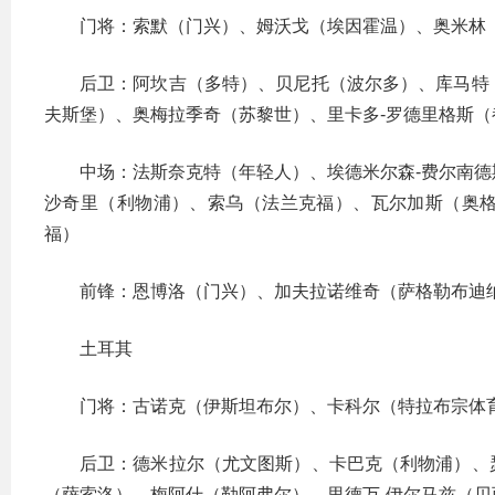
门将：索默（门兴）、姆沃戈（埃因霍温）、奥米林
后卫：阿坎吉（多特）、贝尼托（波尔多）、库马特
夫斯堡）、奥梅拉季奇（苏黎世）、里卡多-罗德里格斯
中场：法斯奈克特（年轻人）、埃德米尔森-费尔南
沙奇里（利物浦）、索乌（法兰克福）、瓦尔加斯（奥
福）
前锋：恩博洛（门兴）、加夫拉诺维奇（萨格勒布迪
土耳其
门将：古诺克（伊斯坦布尔）、卡科尔（特拉布宗体
后卫：德米拉尔（尤文图斯）、卡巴克（利物浦）、
（萨索洛）、梅阿什（勒阿弗尔）、里德万-伊尔马兹（贝