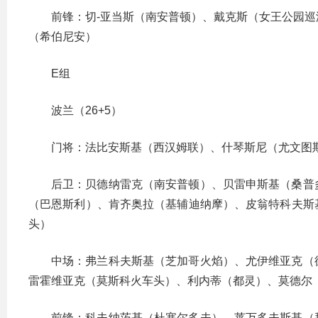
前锋：切-亚当斯（南安普顿）、戴克斯（女王公园
（希伯尼安）
E组
波兰（26+5）
门将：法比安斯基（西汉姆联）、什琴斯尼（尤文图
后卫：贝德纳雷克（南安普顿）、贝雷申斯基（桑普
（巴恩斯利）、肯齐奥拉（基辅迪纳摩）、皮翁特科夫斯
头）
中场：弗兰科夫斯基（芝加哥火焰）、尤伊维亚克（
雷霍维亚克（莫斯科火车头）、利内蒂（都灵）、莫德尔
前锋：科夫纳茨基（杜塞尔多夫）、莱万多夫斯基（