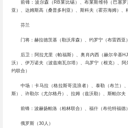
前锋：波尔森（RB莱比锡）、布莱斯维特（巴塞
亚）、达姆斯高（桑普多利亚）、斯科夫（霍芬海姆）、
芬兰
门将：赫拉德茨基（勒沃库森）、约罗宁（布雷西亚
后卫：阿拉尤里（帕福斯）、奥肖内西（赫尔辛基HJ
沃）、伊万诺夫（波兹南瓦尔塔）、乌罗宁（根克）、阿
约联合）
中场：卡马拉（格拉斯哥流浪者）、泰勒（布兰）
斯）、许勒尔（尤尔格丹）、拉姆（兹沃勒）、斯帕尔夫
前锋：波赫扬帕洛（柏林联合）、福什（布伦特福德
俄罗斯（30人）