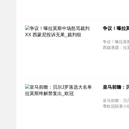
争议！曝拉莫
争议！曝拉莫斯中场怒骂
西媒透露：拉莫
皇马前瞻：贝
皇马前瞻：贝尔J罗落选大名
季欧冠联赛小组