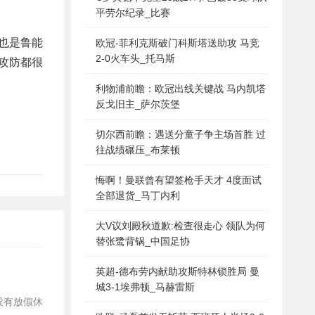
平劳尔纪录_比赛
也是鲁能
欧冠-菲利克斯破门科斯塔送助攻 马竞
2-0火车头_托马斯
攻防都很
利物浦前瞻：欧冠出线关键战 马内凯塔
反戈旧主_萨尔茨堡
切尔西前瞻：遇送分童子争主场首胜 过
往战绩碾压_布莱顿
悔啊！曼联曾有望签枪手天才 4度面试
全部退货_马丁内利
大V议刘殿秋道歉:检查很走心 领队为何
替张鹭背锅_中国足协
英超-德布劳内献助攻斯特林锁胜局 曼
城3-1埃弗顿_马赫雷斯
没有放假休