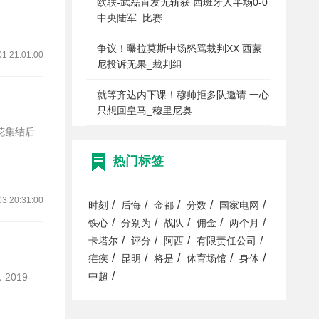
欧联-武磊首发无斩获 西班牙人半场0-0
中央陆军_比赛
争议！曝拉莫斯中场怒骂裁判XX 西蒙
01 21:01:00
尼投诉无果_裁判组
就等齐达内下课！穆帅拒多队邀请 一心
只想回皇马_穆里尼奥
热门标签
03 20:31:00
/
/
/
/
/
时刻
后悔
金都
分数
国家电网
/
/
/
/
/
铁心
分别为
战队
佣金
两个月
/
/
/
/
卡塔尔
评分
阿西
有限责任公司
/
/
/
/
/
疟疾
昆明
将是
体育场馆
身体
/
中超