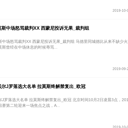
2019-10-
斯中场怒骂裁判XX 西蒙尼投诉无果_裁判组
裁判XX 西蒙尼投诉无果_裁判组 马德里同城德比从来不缺少火药味，据
斯曾经在中场休息的时候辱骂...
2019-09-
尔J罗落选大名单 拉莫斯终解禁复出_欧冠
单 拉莫斯终解禁复出_欧冠 北京时间10月2日凌晨3点，2019-2020赛
赛第二轮迎来一场焦点之战，A...
2019-10-