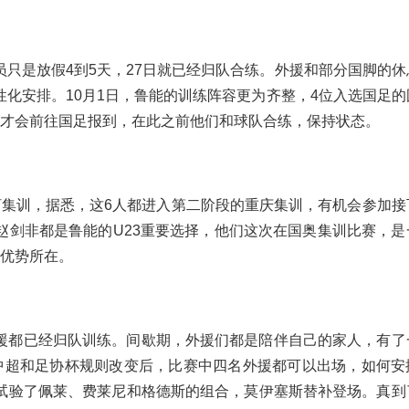
只是放假4到5天，27日就已经归队合练。外援和部分国脚的休
化安排。10月1日，鲁能的训练阵容更为齐整，4位入选国足的
日才会前往国足报到，在此之前他们和球队合练，保持状态。
河集训，据悉，这6人都进入第二阶段的重庆集训，有机会参加接
赵剑非都是鲁能的U23重要选择，他们这次在国奥集训比赛，是
的优势所在。
援都已经归队训练。间歇期，外援们都是陪伴自己的家人，有了
中超和足协杯规则改变后，比赛中四名外援都可以出场，如何安
试验了佩莱、费莱尼和格德斯的组合，莫伊塞斯替补登场。真到