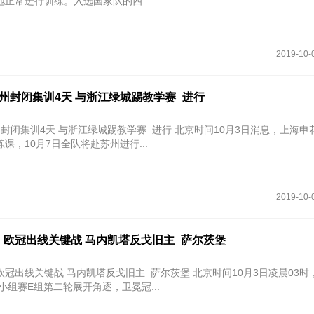
正常进行训练。入选国家队的四...
2019-10-
州封闭集训4天 与浙江绿城踢教学赛_进行
天 与浙江绿城踢教学赛_进行 北京时间10月3日消息，上海申花集结后
课，10月7日全队将赴苏州进行...
2019-10-
：欧冠出线关键战 马内凯塔反戈旧主_萨尔茨堡
键战 马内凯塔反戈旧主_萨尔茨堡 北京时间10月3日凌晨03时，2019-
冠小组赛E组第二轮展开角逐，卫冕冠...