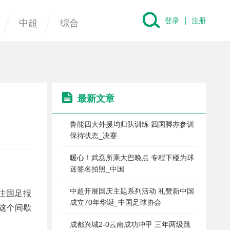
|
登录
注册
中超
综合
最新文章
鲁能四大外援均归队训练 四国脚亦参训
保持状态_决赛
暖心！武磊所乘大巴晚点 专程下楼为球
迷签名拍照_中国
中超开展国庆主题系列活动 礼赞新中国
往国足报
成立70年华诞_中国足球协会
这个间歇
成都兴城2-0云南成功冲甲 三年两级跳