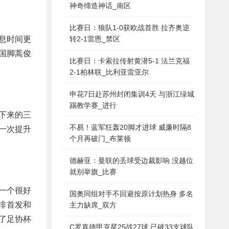
神奇缔造神话_南区
比赛日：狼队1-0获欧战首胜 拉齐奥逆
息时间更
转2-1雷恩_禁区
国脚蒿俊
比赛日：卡索拉传射黄潜5-1 法兰克福
2-1柏林联_比利亚雷亚尔
申花7日赴苏州封闭集训4天 与浙江绿城
踢教学赛_进行
下来的三
不易！蓝军狂轰20脚才进球 威廉时隔8
一次提升
个月再破门_布莱顿
德赫亚：曼联的丢球受边裁影响 没越位
就别举旗_比赛
一个很好
国奥同组对手不回避按原计划热身 多名
排首发和
主力缺席_双方
了足协杯
C罗真德甲克星25战27球 已破33支球队