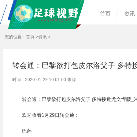
首页
资讯
您的位置：
首页
>
资讯
>
转会通：巴黎欲打包皮尔洛父子 多特
时间：2020-01-29 10:01:00 来源：
转会通：巴黎欲打包皮尔洛父子 多特接近尤文悍腰_
欢迎收看1月29日转会通：
巴萨