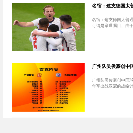
名宿：这支德国太
名宿：这支德国太普通了 英格兰若
可谓是举世瞩目。由于
广州队吴俊豪创中国
广州队吴俊豪创中国球
年军出战亚冠的战略计