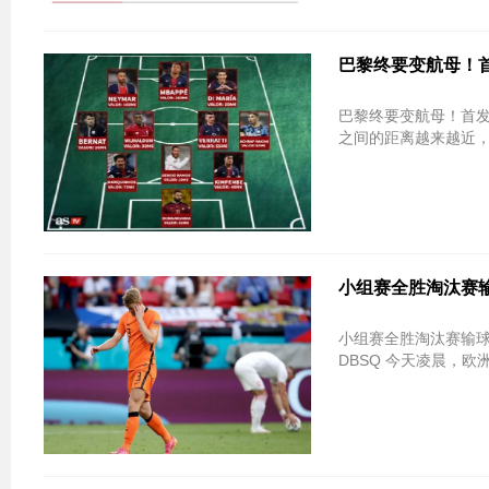
巴黎终要变航母！首
巴黎终要变航母！首发身价超6亿 能否
之间的距离越来越近，
小组赛全胜淘汰赛输
小组赛全胜淘汰赛输球
DBSQ 今天凌晨，欧洲