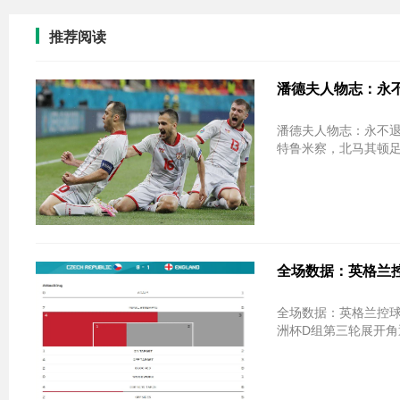
推荐阅读
潘德夫人物志：永不
潘德夫人物志：永不退缩的眼镜蛇 情场
特鲁米察，北马其顿足
全场数据：英格兰控
全场数据：英格兰控球率占优 两队合计
洲杯D组第三轮展开角