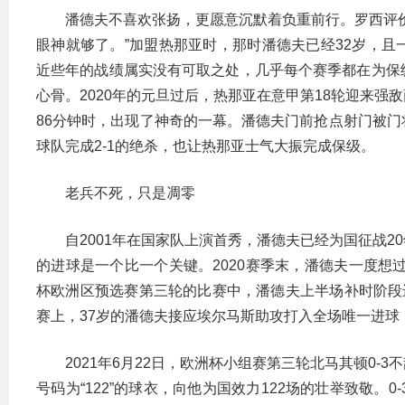
潘德夫不喜欢张扬，更愿意沉默着负重前行。罗西评
眼神就够了。”加盟热那亚时，那时潘德夫已经32岁，
近些年的战绩属实没有可取之处，几乎每个赛季都在为保
心骨。2020年的元旦过后，热那亚在意甲第18轮迎来
86分钟时，出现了神奇的一幕。潘德夫门前抢点射门被
球队完成2-1的绝杀，也让热那亚士气大振完成保级。
老兵不死，只是凋零
自2001年在国家队上演首秀，潘德夫已经为国征战
的进球是一个比一个关键。2020赛季末，潘德夫一度想
杯欧洲区预选赛第三轮的比赛中，潘德夫上半场补时阶段进
赛上，37岁的潘德夫接应埃尔马斯助攻打入全场唯一进球
2021年6月22日，欧洲杯小组赛第三轮北马其顿0
号码为“122”的球衣，向他为国效力122场的壮举致敬。