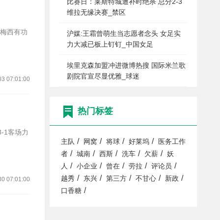
比赛日：莱斯特城遭补时绝杀 总分2-3
维拉无缘决赛_禁区
沪媒:王霜曾萌生当志愿者念头 女足实
力大减已板上钉钉_中国女足
埃里克森加盟冲进微博热搜 国际米兰歌
剧院官宣尽显优雅_球迷
03 07:01:00
热门标签
/
/
/
/
主队
网窝
将球
好莱坞
医务工作
/
/
/
/
/
者
城南
西斯
洗车
欠薪
妖
/
/
/
/
/
人
小企业
曾在
劳拉
评论员
/
/
/
/
/
越秀
东兴
第三方
不甘心
新政
30 07:01:00
/
口香糖