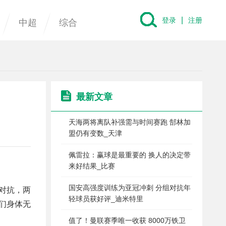
|
登录
注册
中超
综合
最新文章
天海两将离队补强需与时间赛跑 郜林加
盟仍有变数_天津
佩雷拉：赢球是最重要的 换人的决定带
来好结果_比赛
国安高强度训练为亚冠冲刺 分组对抗年
对抗，两
轻球员获好评_迪米特里
们身体无
值了！曼联赛季唯一收获 8000万铁卫