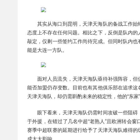
其实从海口到昆明，天津天海队的备战工作始
态度上不存在任何问题。相比之下，反倒是队内的
敲定，仅剩一些签约工作尚待完成。但同时队内也
能是大连一方队。
面对人员流失，天津天海队亟待补强阵容，但
能否加盟仍存变数。目前也有其他俱乐部在追求这
天津天海队，却仍需斟酌未来的稳定性，他的“东家
眼下看来，天津天海队仍需时间攻破一些阻碍
于外援，在错过了几名中超“老熟人”且欧洲转会
赛季中超联赛的延期进行给予了天津天海队难得的
成太大影响。