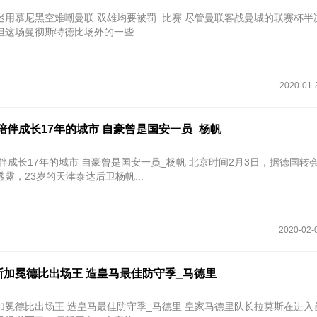
空难嘲曼联 双雄均要被罚_比赛 尽管曼联客战曼城的联赛杯半决赛次回
这场曼彻斯特德比场外的一些...
2020-01-
陪伴成长17年的城市 自豪曾是国安一员_杨帆
7年的城市 自豪曾是国安一员_杨帆 北京时间2月3日，据德国转会市场中国
露，23岁的天津泰达后卫杨帆...
2020-02-
斯加冕德比出场王 造皇马最佳防守季_马德里
场王 造皇马最佳防守季_马德里 皇家马德里队长拉莫斯在进入首发名单