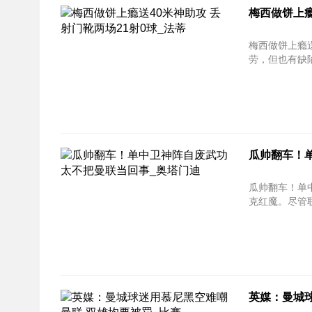
梅西做饼上瘾
梅西做饼上瘾送40米神助
劳，但也有缺陷
瓜帅翻车！
瓜帅翻车！单中卫神阵自
克红魔。尽管联
英媒：曼城