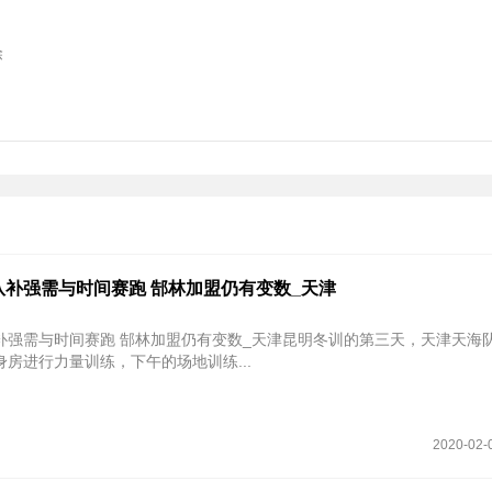
除
队补强需与时间赛跑 郜林加盟仍有变数_天津
补强需与时间赛跑 郜林加盟仍有变数_天津昆明冬训的第三天，天津天海
房进行力量训练，下午的场地训练...
2020-02-