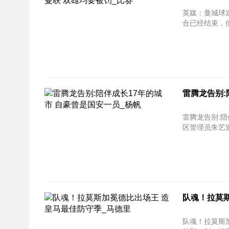
英媒：曼城球迷用慕尼黑
合已经结束，但
雷腾龙告别:
雷腾龙告别:陪伴成长1
区管理员朱艺透
队魂！拉莫
队魂！拉莫斯加冕德比出