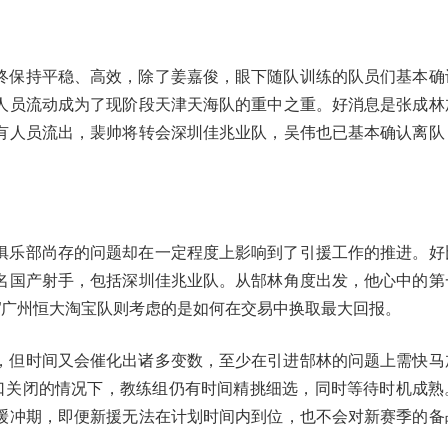
终保持平稳、高效，除了姜嘉俊，眼下随队训练的队员们基本确
人员流动成为了现阶段天津天海队的重中之重。好消息是张成林
有人员流出，裴帅将转会深圳佳兆业队，吴伟也已基本确认离队
俱乐部尚存的问题却在一定程度上影响到了引援工作的推进。好
名国产射手，包括深圳佳兆业队。从郜林角度出发，他心中的第
”广州恒大淘宝队则考虑的是如何在交易中换取最大回报。
，但时间又会催化出诸多变数，至少在引进郜林的问题上需快马
窗口关闭的情况下，教练组仍有时间精挑细选，同时等待时机成熟
缓冲期，即便新援无法在计划时间内到位，也不会对新赛季的备