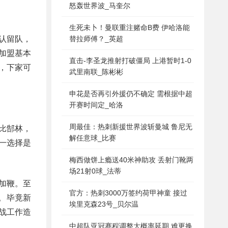
怒轰世界波_马奎尔
生死未卜！曼联重注赌命B费 伊哈洛能
认留队，
替拉师傅？_英超
加盟基本
直击-李圣龙推射打破僵局 上港暂时1-0
，下家可
武里南联_陈彬彬
申花是否再引外援仍不确定 需根据中超
开赛时间定_哈洛
周最佳：热刺新援世界波斩曼城 鲁尼无
比郜林，
解任意球_比赛
一选择是
梅西做饼上瘾送40米神助攻 丢射门靴两
场21射0球_法蒂
加鞭。至
官方：热刺3000万签约荷甲神童 接过
。毕竟新
埃里克森23号_贝尔温
战工作造
中超队亚冠赛程调整大概率延期 难更换