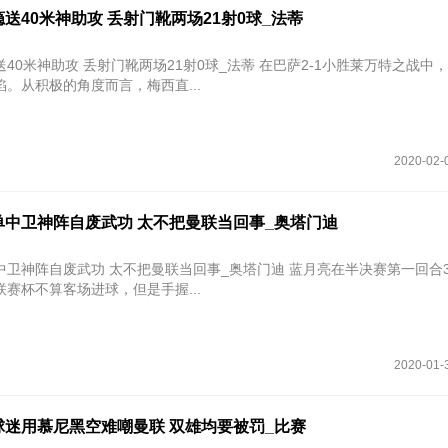
送40米神助攻 丢射门靴两场21射0球_法蒂
攻 丢射门靴两场21射0球_法蒂 在巴萨2-1小胜莱万特之战中，梅西有功
。从积极的角度而言，梅西直...
2020-02-
单中卫神阵自废武功 太不把曼联当回事_奥塔门迪
废武功 太不把曼联当回事_奥塔门迪 蓝月亮在半决赛第一回合3-1客场力
赛杯不算客场进球，但是手握...
2020-01-
球迷用慕尼黑空难嘲曼联 双雄均要被罚_比赛