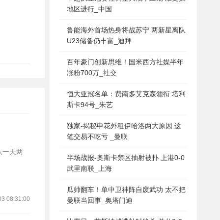
地区进行_中国
鲁能海外首场热身将战苏宁 两新星离队
U23储备仍丰富_迪拜
百年豪门创新思维！国米西方社媒半年
涨粉700万_社交
恒大亚冠名单：费南多艾克森领衔 塔利
斯卡94号_朱艺
独家-揭秘申花外租伊哈洛两大原因 这
笔交易不吃亏 _曼联
队一天两
半场战报-奥斯卡禁区抽射被扑 上港0-0
武里南联_上海
瓜帅翻车！单中卫神阵自废武功 太不把
03 08:31:00
曼联当回事_奥塔门迪