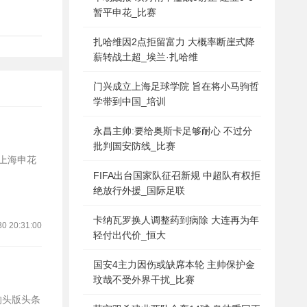
暂平申花_比赛
扎哈维因2点拒留富力 大概率断崖式降
薪转战土超_埃兰·扎哈维
门兴成立上海足球学院 旨在将小马驹哲
学带到中国_培训
永昌主帅:要给奥斯卡足够耐心 不过分
批判国安防线_比赛
轮上海申花
FIFA出台国家队征召新规 中超队有权拒
绝放行外援_国际足联
卡纳瓦罗换人调整药到病除 大连再为年
30 20:31:00
轻付出代价_恒大
国安4主力因伤或缺席本轮 主帅保护金
玟哉不受外界干扰_比赛