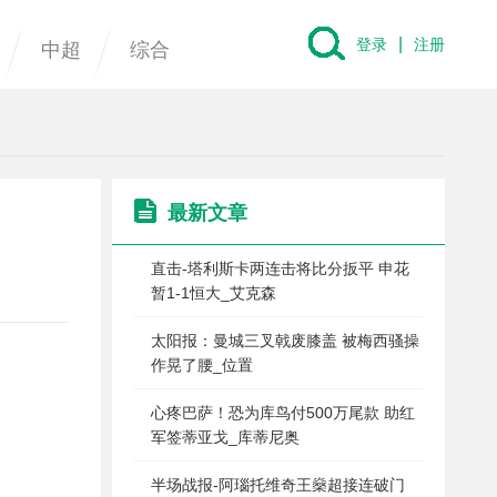
|
登录
注册
中超
综合
最新文章
直击-塔利斯卡两连击将比分扳平 申花
暂1-1恒大_艾克森
太阳报：曼城三叉戟废膝盖 被梅西骚操
作晃了腰_位置
心疼巴萨！恐为库鸟付500万尾款 助红
军签蒂亚戈_库蒂尼奥
半场战报-阿瑙托维奇王燊超接连破门