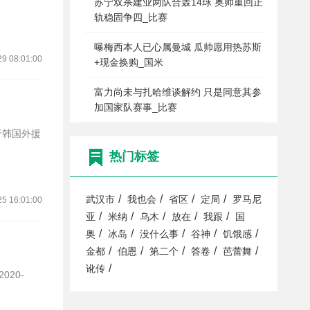
苏宁双杀建业两队合轰14球 奥帅重回正
轨稳固争四_比赛
曝梅西本人已心属曼城 瓜帅愿用热苏斯
29 08:01:00
+现金换购_国米
富力尚未与扎哈维谈解约 只是同意其参
加国家队赛事_比赛
于韩国外援
热门标签
/
/
/
/
武汉市
我也会
省区
定局
罗马尼
25 16:01:00
/
/
/
/
/
亚
米纳
乌木
放在
我跟
国
/
/
/
/
/
奥
冰岛
没什么事
谷神
饥饿感
/
/
/
/
/
金都
伯恩
第二个
答卷
芭蕾舞
/
讹传