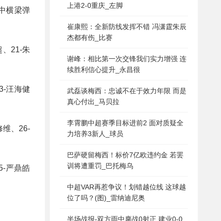
上港2-0重庆_左脚
中横梁弹
崔康熙：全新防线发挥不错 冯潇霆朱辰
杰都有伤_比赛
、21-朱
谢峰：相比第一次交锋我们实力增强 连
续胜利信心提升_永昌很
3-汪海健
武磊谈梅西：忠诚不在于效力年限 而是
真心付出_马贝拉
李霄鹏中超赛季目标进前2 面对质疑全
维、26-
力培养3新人_球员
巴萨硬留梅西！标价7亿欧违约金 若罢
训将遭重罚_巴托梅乌
5-严鼎皓
中超VAR再惹争议！划错越位线 这球越
位了吗？(图)_雷纳迪尼奥
半场战报-双方雨中鏖战0射正 建业0-0