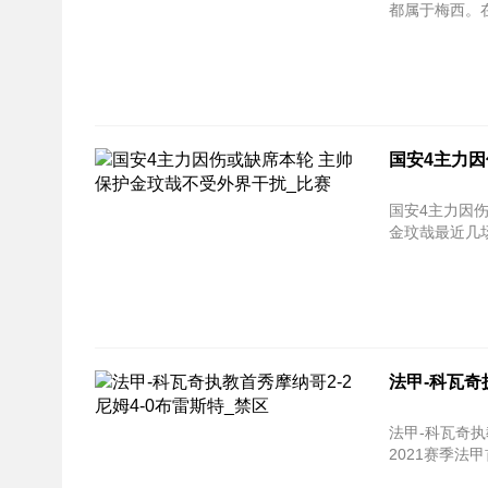
都属于梅西。在
国安4主力因
国安4主力因
金玟哉最近几场
法甲-科瓦奇
法甲-科瓦奇执教首秀摩纳哥
2021赛季