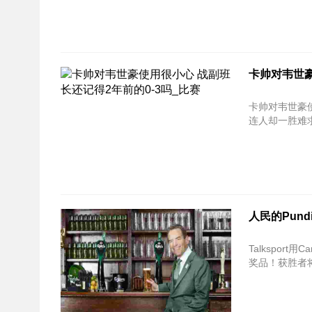
卡帅对韦世豪
卡帅对韦世豪使
连人却一胜难求
人民的Pun
Talksport用
奖品！获胜者将成