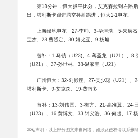
第18分钟，恒大扳平比分，艾克森拉到左路
出，塔利斯卡跟进腾空补射踢进，恒大1-1申花。
上海绿地申花：27-李帅、3-毕津浩、5-朱辰杰（
宝杰、28-曹赟定、30-姆比亚、9-杨旭
替补：1-马镇（U23)、4-蒋圣龙（U21）、8-
（U21）、37-孙世林、38-温家宝（U21）
广州恒大：32-刘殿座、27-吴少聪（U21）、2
塔利斯卡、9-艾克森、19-费南多
替补：13-刘伟国、3-梅方、21-高准翼、24-
（U23）、16-黄博文、33-钟义浩、36-何超、17-
本站声明：以上部分图文来自网络，如涉及侵权请联系删