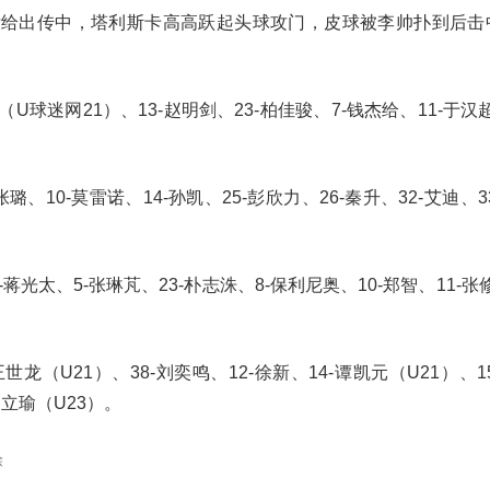
后给出传中，塔利斯卡高高跃起头球攻门，皮球被李帅扑到后击
U球迷网21）、13-赵明剑、23-柏佳骏、7-钱杰给、11-于汉超
张璐、10-莫雷诺、14-孙凯、25-彭欣力、26-秦升、32-艾迪、3
-蒋光太、5-张琳芃、23-朴志洙、8-保利尼奥、10-郑智、11-张修
王世龙（U21）、38-刘奕鸣、12-徐新、14-谭凯元（U21）、1
杨立瑜（U23）。
除