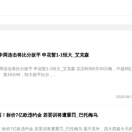
卡两连击将比分扳平 申花暂1-1恒大_艾克森
两连击将比分扳平 申花暂1-1恒大_艾克森 北京时间8月30日晚，中超8
对阵广州恒大。 第18分钟，恒大扳平比分，...
2020-08-
！标价7亿欧违约金 若罢训将遭重罚_巴托梅乌
亿欧违约金 若罢训将遭重罚_巴托梅乌 毫不意外，四大西媒今天的头版头条