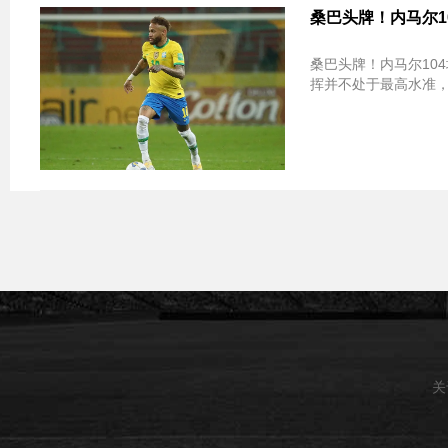
桑巴头牌！内马尔1
桑巴头牌！内马尔104场造109球 
挥并不处于最高水准，
关