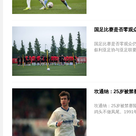
国足比赛是否零观众
国足比赛是否零观众仍
叙利亚足协与亚足联要
坎通纳：25岁被禁
坎通纳：25岁被禁赛险些退役 加
鸡头不做凤尾。1991