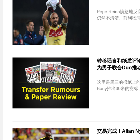
Pepe Reina愤怒
仍然不清楚。前利物
转移谣言和纸质评论
为男子联合Duo推
这里是周三的报纸上的顶级转移相关的故事 阿森纳
Bony推出30米的竞
交易完成！Allan 