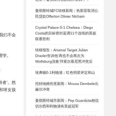
曼彻斯特城FC转移新闻：热那亚取消公
民贷款Offerton Olivier Ntcham
。
Crystal Palace 0-1 Chelsea：Diego
Costa的目标密封蓝调11个连续的英超
我们不会
联赛胜利
转移报告：Arsenal Target Julian
理学。
Draxler告诉他'再也不会再次为
Wolfsburg演奏'拜塞尔慕尼黑冲突后
。
埃弗顿0-1利物浦：红色明星评定和山
持者'。然
托特纳姆伤害新闻：Mousa Dembele出
赫尔冲突
和球女孩
曼彻斯特城市新闻：Pep Guardiola相信
切尔西和利物浦有英超冠军