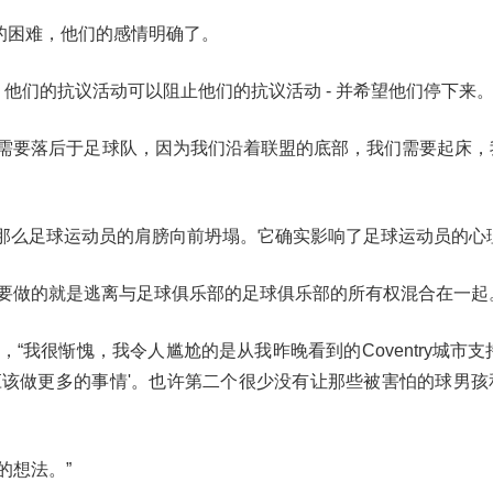
的困难，他们的感情明确了。
部，他们的抗议活动可以阻止他们的抗议活动 - 并希望他们停下来
者需要落后于足球队，因为我们沿着联盟的底部，我们需要起床，
歌唱，那么足球运动员的肩膀向前坍塌。它确实影响了足球运动员的心
所要做的就是逃离与足球俱乐部的足球俱乐部的所有权混合在一起
“我很惭愧，我令人尴尬的是从我昨晚看到的Coventry城市支
应该做更多的事情'。也许第二个很少没有让那些被害怕的球男孩
的想法。”