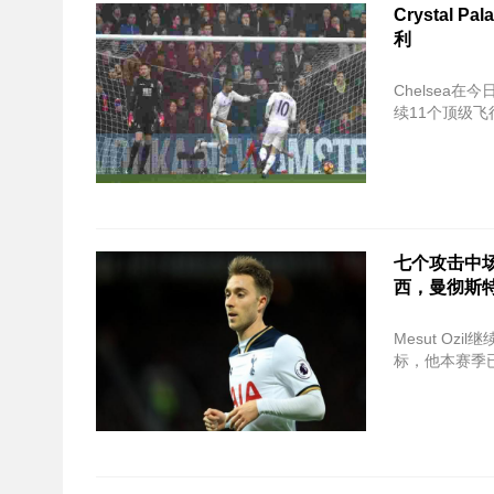
Crystal 
利
Chelsea在
续11个顶级飞行
七个攻击中场
西，曼彻斯
Mesut O
标，他本赛季已