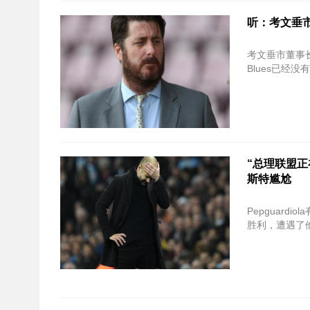
听：考文垂
考文垂市董事
Blues已经
“总理联盟正在
斯特尴尬
Pepguar
胜利，遭遇了他