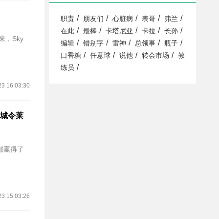
/
/
/
/
/
职责
朋友们
心脏病
表哥
弗兰
/
/
/
/
/
在此
最棒
卡塔尼亚
卡拉
长孙
，Sky
/
/
/
/
/
编辑
错别字
雷神
总领事
瓶子
/
/
/
/
口香糖
任意球
说他
转会市场
教
/
练员
23 16:03:30
斯特城令莱
都赢得了
23 15:03:26