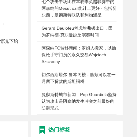
七个攻击中场比在本赛季英超联赛中的
阿森纳的Mesut ozil统计上更好 - 包括切
尔西，曼彻斯特联队和利物浦星
“
Gerard Deulofeu考虑埃弗顿出口，因
为罗纳德·克尔曼缺乏演奏时间
情况下给
阿森纳FC转移新闻：罗姆人搬家，以确
保枪手守门员的永久交易Wojciech
Szczesny
切尔西斯塔尔·鲁本阁楼 - 脸颊可以在一
月留下贷款的斯坦福桥
曼彻斯特城市新闻：Pep Guardiola坚持
认为攻击是阿森纳发生冲突之前最好的
防御形式
热门标签