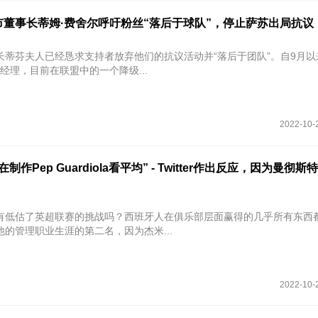
市董事长蒂姆·费舍尔呼吁粉丝“落后于球队”，停止萨苏出局抗议
长蒂芬夫人已经恳求支持者放弃他们的抗议活动并“落后于团队”。自9月以来
没有经理，目前在联盟中的一个降级...
2022-10-
制作Pep Guardiola看平均” - Twitter作出反应，因为曼彻
diola有低估了英超联赛的挑战吗？西班牙人在俱乐部层面赢得的几乎所有东西
的管理职业生涯的第二名，因为杰米...
2022-10-