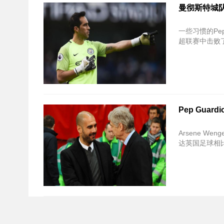
曼彻斯特城
一些习惯的Pep
超联赛中击败
Pep Guar
Arsene W
达英国足球相