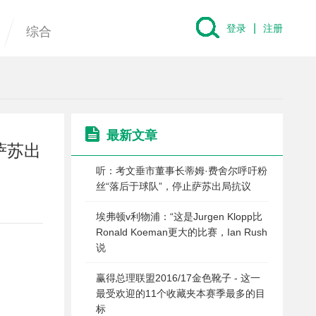
|
登录
注册
综合
最新文章
萨苏出
听：考文垂市董事长蒂姆·费舍尔呼吁粉
丝“落后于球队”，停止萨苏出局抗议
埃弗顿v利物浦：“这是Jurgen Klopp比
Ronald Koeman更大的比赛，Ian Rush
说
赢得总理联盟2016/17金色靴子 - 这一
最受欢迎的11个收藏夹本赛季最多的目
标