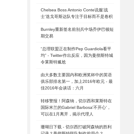
Chelsea Boss Antonio Conte说服'战
士'迭戈哥斯达队专注于目标而不是卷积
Burnley重新签名前别兵中场乔伊巴顿短
期交易
“总理联盟正在制作Pep Guardiola看平
均” - Twitter作出反应，因为曼彻斯特城
令莱斯特尴尬
由大多数主要国内和欧洲奖杯中的英语
俱乐部排名第一，加上2016年欧元 - 最
佳2016年会谈话：六月
转移警报！阿森纳，切尔西和莱斯特在
国际米兰的Gabriel Barbosa'不开心'，
可以在1月离开，揭示代理人
珊瑚日下载 - 切尔西打破阿森纳的胜利
记录？曼彻斯特联队制作前四个？