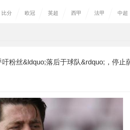
比分
欧冠
英超
西甲
法甲
中超
丝&ldquo;落后于球队&rdquo;，停止