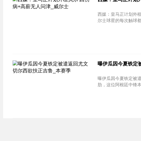
西媒：皇马正计划外租贝尔 因伤病+
尔士球星的每次触球都
曝伊瓜因今夏铁定被
曝伊瓜因今夏铁定被遣返回尤文 切
肋，这位阿根廷中锋本