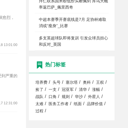
拜仁联系国米盼低价买断佩剑 库鸟大概
率返巴萨_佩里西奇
中超本赛季开赛底线是7月 足协杯难取
消或“瘦身”_比赛
多支英超球队即将复训 引发众球员担心
和反对_英国
18 13:01:00
热门标签
/
/
/
/
/
培养费
头号
塞尔塔
奥科
王权
/
/
/
/
/
捡了
一支
冠亚军
清华
涨幅
/
/
/
/
/
战队
口角
规则
华沙
外星人
17 12:31:00
/
/
/
/
太难
医务工作者
纸面
品牌价值
/
过程