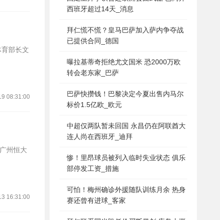
西班牙超过14天_消息
拜仁慌不慌？皇马巴萨加入萨内争夺战
已提供合同_德国
曝拉基蒂奇拒绝尤文国米 恐2000万欧
转会老东家_巴萨
巴萨快攒钱！巴黎决定今夏出售内马尔
19 08:31:00
标价1.5亿欧_欧元
中超仅两队暂未回国 永昌仍在阿联酋大
连人尚在西班牙_迪拜
，广州恒大
惨！里昂球员被列入临时失业状态 俱乐
部停发工资_措施
可怕！梅州确诊外援随队训练月余 热身
13 16:31:00
赛还曾有进球_客家