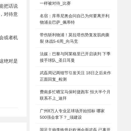
一样被对待_比赛
能把话说
，对待意
名宿：库蒂尼奥会问自己为何要离开利
物浦去巴萨_佩蒂特
带伤斩利物浦！莫拉塔伤势复发肌肉撕
会或者机
裂 休战5-6周_向马竞
法媒：巴黎与阿莱格里已开启谈判 下季
接手球队_圣日耳曼
这绝对是
武磊周记两细节引发关注 18日之后未作
正面回复_检测
费南多忙晒宝马保时捷跑车 恒大半个月
联系不上_迪拜
广州8万人专业足球场开始招标 哪家
500强会拿下？_须建设
国足主帅李铁曾赴欧洲会面武磊 已离开