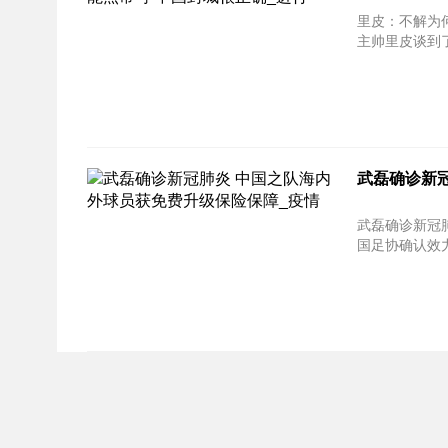
里皮：不解为何有人认
主帅里皮谈到了
武磊确诊新
武磊确诊新冠肺炎 中
国足协确认效力