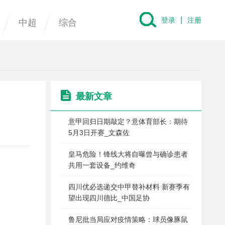
|
登录
注册
中超
综合
最新文章
意甲回归日期敲定？意体育部长：期待
5月3日开赛_文森佐
皇马危险！锋线大将自曝曾与确诊患者
共用一套设备_约维奇
四川优必选递交中甲替补材料 新赛季有
望出现四川德比_中国足协
鲁尼批当局应对疫情策略：球员像豚鼠