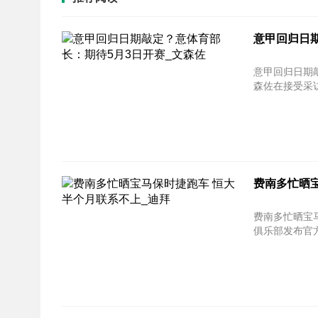
意甲回归日
意甲回归日期敲定？意体
森佐在接受采访
费南多忙晒
费南多忙晒宝马
俱乐部发布官方