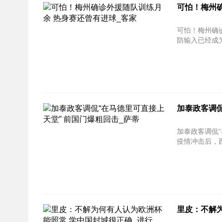
可怕！梅州
可怕！梅州确诊外援随
防输入已经成为
加泰政客调侃
加泰政客调侃“在马德里
疫情冲击后，西
里皮：不解