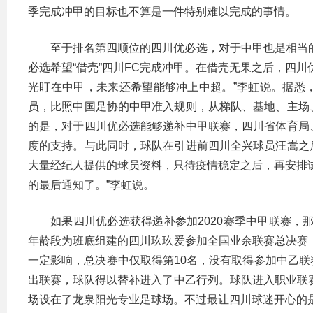
季完成冲甲的目标也不算是一件特别难以完成的事情。
至于排名第四顺位的四川优必选，对于中甲也是相当的
必选希望“借壳”四川FC完成冲甲。在借壳无果之后，四
光盯在中甲，未来还希望能够冲上中超。”李虹说。据悉
员，比照中国足协的中甲准入规则，从梯队、基地、主场
的是，对于四川优必选能够递补中甲联赛，四川省体育局
度的支持。与此同时，球队在引进前四川全兴球员汪嵩之
大量经纪人提供的球员资料，只待疫情稳定之后，再安排
的最后通知了。”李虹说。
如果四川优必选获得递补参加2020赛季中甲联赛，那么
年龄段为班底组建的四川玖玖爱参加全国业余联赛总决赛，
一定影响，总决赛中仅取得第10名，没有取得参加中乙
出联赛，球队得以替补进入了中乙行列。球队进入职业联赛
场设在了龙泉阳光专业足球场。不过最让四川球迷开心的