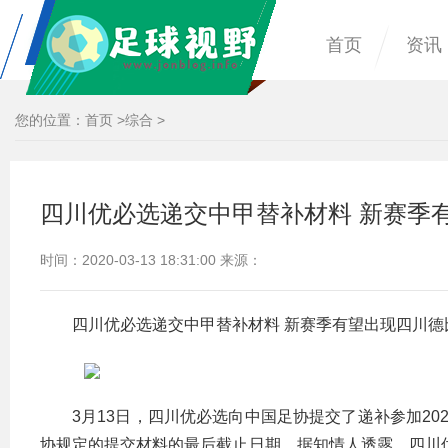
首页
资讯
您的位置：
首页
>
综合
>
四川优必选递交中甲替补材料 新赛季
时间：2020-03-13 18:31:00 来源：
四川优必选递交中甲替补材料 新赛季有望出现四川德
3月13日，四川优必选向中国足协提交了递补参加2
协规定的提交材料的最后截止日期。据知情人透露，四川优