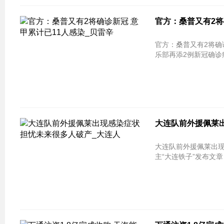
官方：桑普又有2将
官方：桑普又有2将确诊新冠 意甲累
乐部再添2例新冠确诊病
大连队前外援佩莱出
大连队前外援佩莱出现
主“大连铁子”发布文章