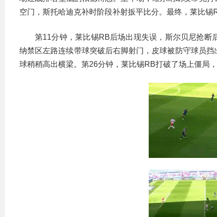
空门，斯托哈迪克补时阶段补射扳平比分。最终，莱比锡RB
第11分钟，莱比锡RB后场出现失误，斯尔贝尼抢断
纳禁区左路连续带球突破后右脚射门，皮球被防守球员挡
球稍稍高出横梁。第26分钟，莱比锡RB打破了场上僵局