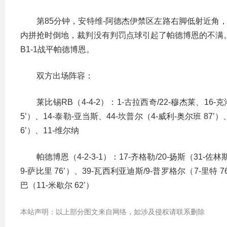
第85分钟，安特维-阿德杰伊禁区左路右脚低射近角
内拼抢时倒地，裁判没有判罚点球引起了帕德博恩的不满。
B1-1战平帕德博恩。
双方出场阵容：
莱比锡RB（4-4-2）：1-古拉西奇/22-穆杰莱、16-
5’）、14-泰勒-亚当斯、44-坎普尔（4-威利-奥尔班 87’）
6’）、11-维尔纳
帕德博恩（4-2-3-1）：17-齐格勒/20-扬斯（31-佐
9-萨比里 76’）、39-瓦西利亚迪斯/9-普罗格尔（7-里特 7
巴（11-米歇尔 62’）
本站声明：以上部分图文来自网络，如涉及侵权请联系删除