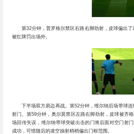
第32分钟，普罗格尔禁区右路右脚劲射，皮球偏出了
被红牌罚出场外。
下半场双方易边再战。第52分钟，维尔纳后场带球
射门。第59分钟，奥尔莫禁区左路右脚劲射，皮球被齐格
场回传失误，维尔纳带球突破出击的门将后面对空门射门
成功，可惜随后的凌空抽射稍稍偏出门框范围。