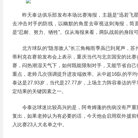
昨天泰达俱乐部发布本场比赛海报，主题是“迅若飞
去冲击对手的防线，以幽默的角度去审视这则海报，简直
是“忍耐、努力、牺牲”。仅从海报来看，两队战前的身段
北方球队的“隐形敌人”长三角梅雨季虽已到尾声，
蒂利克在赛前发布会上表示，重庆当代与北京国安的比赛
赛，闷热潮湿天气下，如何既能限制对手，又能节省自己
重点，老帅几次强调提升进攻端效率。从中超16队的平均
泰达是27.93岁，当代是27.77岁，上场主力阵容泰达的
定结果的关键因素之一。
令泰达球迷比较高兴的是，阿奇姆蓬的伤病没有严重
复出，如果老帅认为有必要的话，今天他会启用双外援前
入比赛23人大名单之中。