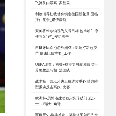
飞翼队内最高_罗德里
利物浦寻杜牧替身锁定德国新花旦 面临
拜仁竞争_诺伊豪斯
安帅将维尔纳视为头号目标 他比哈兰德
便宜又“好”_安切洛蒂
西班牙民众抱怨欧洲杯：影响打新冠疫
苗 健康比钱重要_工作
UEFA调查：福登+格拉文贝赫吸睛 芬兰
苏格兰黑马相_法国队
战术板：西班牙边卫成进攻重心 瑞典阵
型紧凑反击高效_比赛
欧洲杯-恩博洛建功穆尔头球破门 威尔
士1-1瑞士_角球
西班牙VS瑞典首发：莫拉塔阿尔巴先发