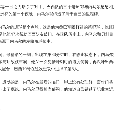
马尔靠一己之力屠杀了对手。巴西队的三个进球都与内马尔息息相
美洲杯的第一个夜晚，内马尔就缔造了属于自己的里程碑。
马尔的进球是个点球，这是他为桑巴军团打进的第67球，他距离
是他第47次帮助巴西队友破门。在球队历史上，内马尔和贝利目
先源于内马尔的左路角球传中。
间。最精彩的一刻，出现在第83分钟时。在静止状态下，内马尔
尔随后故伎重演，他又一次凭借冲刺时的速度优势，再次冲出两
配合，巴西10号在这次进攻中过掉了第5人。
。遗憾的是，内马尔在最后的临门一脚上没有处理好。面对门将
扑出了底线。内马尔显得相当郁闷，他知道自己错过了职业生涯
除