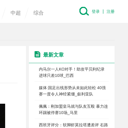
|
登录
注册
中超
综合
最新文章
内马尔一人KO对手！助攻平贝利纪录
进球只差10球_巴西
媒体:国足出线形势从未如此轻松 40强
赛一度令人神经紧绷_叙利亚队
佩佩：刚加盟皇马就与队友互殴 暴力连
环踢被停赛10场_马里
西班牙评分：软脚虾莫拉塔遭差评 右路