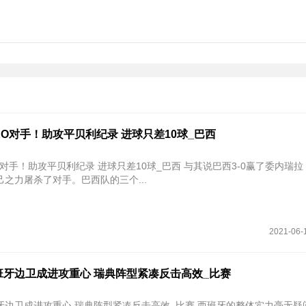
O对手！助攻平贝利纪录 进球只差10球_巴西
攻平贝利纪录 进球只差10球_巴西 与其说巴西3-0赢了委内瑞拉，倒不如
之力屠杀了对手。巴西队的三个...
2021-06-
班牙边卫成进攻重心 瑞典阵型紧凑反击高效_比赛
牙边卫成进攻重心 瑞典阵型紧凑反击高效_比赛 西班牙的整体实力毫无疑