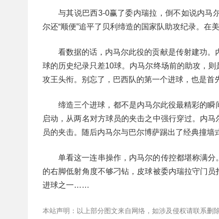
与其说巴西3-0赢了委内瑞拉，倒不如说内
尔还“顺便”追平了贝利缔造的国家队助攻纪录。在
看数据的话，内马尔此役的贡献是传射建功。内
球的历史纪录只差10球。内马尔终场前的助攻，则
攻王头衔。别忘了，巴西队的第一个进球，也是首
缔造三个进球，都不是内马尔此役最精彩的瞬
启动，从两名对方球员的夹击之中强行穿过。内马
员的夹击。随后内马尔与巴尔博萨踢出了经典撞墙式
单看这一连串操作，内马尔的传控都堪称满分
的右脚低射角度不够刁钻，皮球被委内瑞拉守门员
进球之一……
本站声明：以上部分图文来自网络，如涉及侵权请联系删