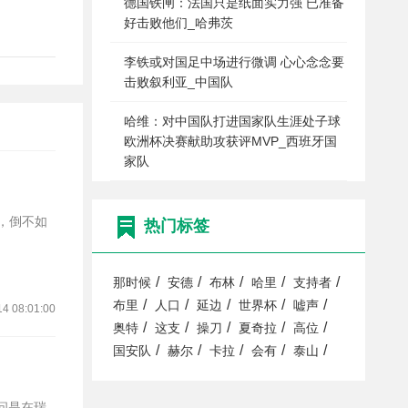
德国铁闸：法国只是纸面实力强 已准备
好击败他们_哈弗茨
李铁或对国足中场进行微调 心心念念要
击败叙利亚_中国队
哈维：对中国队打进国家队生涯处子球
欧洲杯决赛献助攻获评MVP_西班牙国
家队
热门标签
/
/
/
/
/
那时候
安德
布林
哈里
支持者
/
/
/
/
/
布里
人口
延边
世界杯
嘘声
14 08:01:00
/
/
/
/
/
奥特
这支
操刀
夏奇拉
高位
/
/
/
/
/
国安队
赫尔
卡拉
会有
泰山
问是在瑞