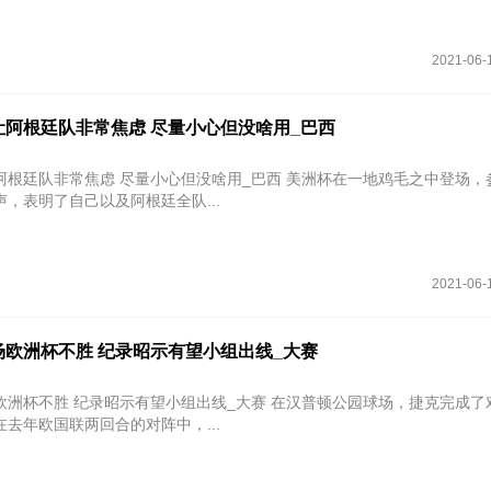
2021-06-
让阿根廷队非常焦虑 尽量小心但没啥用_巴西
常焦虑 尽量小心但没啥用_巴西 美洲杯在一地鸡毛之中登场，参赛的第
，表明了自己以及阿根廷全队...
2021-06-
场欧洲杯不胜 纪录昭示有望小组出线_大赛
 纪录昭示有望小组出线_大赛 在汉普顿公园球场，捷克完成了对苏格兰
去年欧国联两回合的对阵中，...