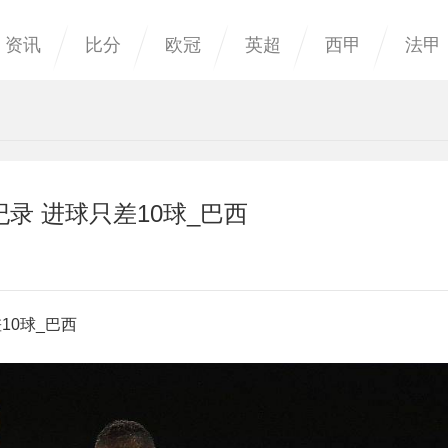
资讯
比分
欧冠
英超
西甲
法甲
录 进球只差10球_巴西
10球_巴西