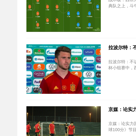
典队之上，斗牛
拉波尔特：
拉波尔特：不该怀疑莫拉
杯小组赛中，西
京媒：论实
京媒：论实力
球100分》节