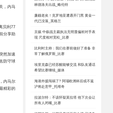
林德洛夫出战_略伦特
关，内马
廉颇老矣！克罗地亚遭遇开门黑 黄金一
代已没落_英格兰
贝利77
京媒:中叙战主裁执法无明显偏袒对手表
前分享助
现 尺度相对宽松_比赛
比利时主帅：我们在赛前做好了准备 非
常了解俄罗斯_比赛
突然加速
名防守球
埃里克森已经苏醒能够交流 和队友通话
希望比赛继续_媒体
海港外援闯祸了? 阿瑙欧洲杯后或不返
，内马尔
沪将赴意甲_托维奇
最精彩的
拉波尔特：不该怀疑莫拉塔 他下次会让
所有人闭嘴_比赛