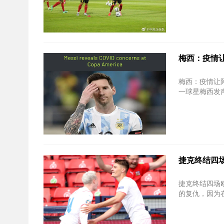
梅西：疫情
梅西：疫情让阿根廷队非
一球星梅西发声
捷克终结四
捷克终结四场欧洲杯不胜
的复仇，因为在