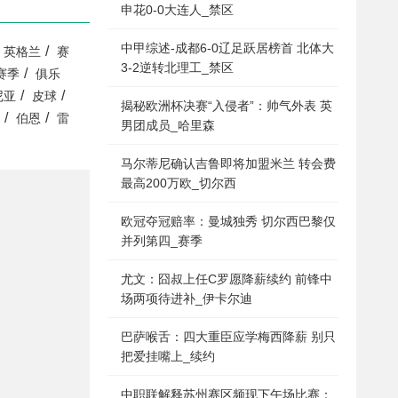
申花0-0大连人_禁区
中甲综述-成都6-0辽足跃居榜首 北体大
/
英格兰
赛
3-2逆转北理工_禁区
/
赛季
俱乐
/
/
尼亚
皮球
揭秘欧洲杯决赛“入侵者”：帅气外表 英
/
/
伯恩
雷
男团成员_哈里森
马尔蒂尼确认吉鲁即将加盟米兰 转会费
最高200万欧_切尔西
欧冠夺冠赔率：曼城独秀 切尔西巴黎仅
并列第四_赛季
尤文：囧叔上任C罗愿降薪续约 前锋中
场两项待进补_伊卡尔迪
巴萨喉舌：四大重臣应学梅西降薪 别只
把爱挂嘴上_续约
中职联解释苏州赛区频现下午场比赛：