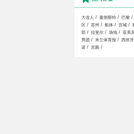
/
/
/
大连人
曼彻斯特
巴黎
/
/
/
/
区
苏州
船体
宫城
/
/
/
部
拉斐尔
场地
亚美
/
/
男团
米兰体育报
西班牙
/
/
诺
宫殿