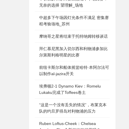
无奈的选择 望理解_场地
中超多下午场因灯光条件不满足 密集赛
程考验场地_苏州
摩纳哥之星将结束于托特纳姆转移谈话
拜仁慕尼黑加入切尔西和利物浦参加比
尔第斯利格明星的比赛
前纽卡斯尔和船体摇篮哈特·本阿尔法可
以制作al-jazira开关
埃弗顿2-1 Dynamo Kiev：Romelu
Lukaku完成了Toffees卷土
“这是一个没有丢失的情况”，布莱克本
队的约旦罗得岛对利物浦的压力
Ruben Loftus-Cheek：Chelsea