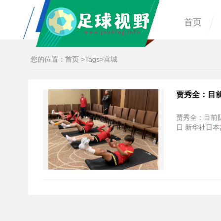
首页
您的位置：
首页
>
Tags
>宫城
贾秀全：目
贾秀全：目前队
日 新华社日本