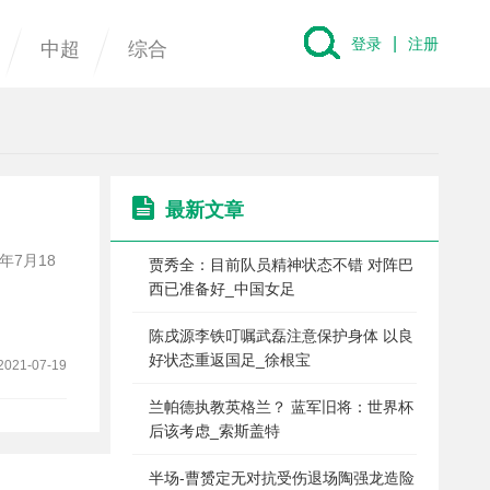
|
登录
注册
中超
综合
最新文章
年7月18
贾秀全：目前队员精神状态不错 对阵巴
西已准备好_中国女足
陈戌源李铁叮嘱武磊注意保护身体 以良
好状态重返国足_徐根宝
2021-07-19
兰帕德执教英格兰？ 蓝军旧将：世界杯
后该考虑_索斯盖特
半场-曹赟定无对抗受伤退场陶强龙造险