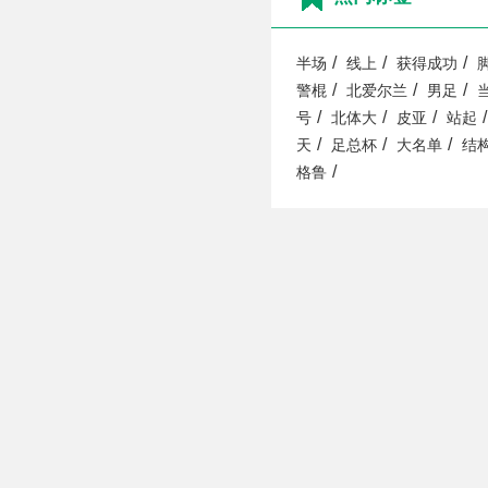
/
/
/
半场
线上
获得成功
/
/
/
警棍
北爱尔兰
男足
/
/
/
/
号
北体大
皮亚
站起
/
/
/
天
足总杯
大名单
结
/
格鲁