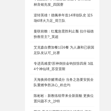
林良铭先发_四国赛
逆转英雄！德佩单年造14球创队史 近5
场6球火力足_荷兰队
曼联前瞻：红魔急需胜利止颓 拉什福德
扮救世主?_英超
艾克森自费加餐1日6餐 为人谦和已获国
足队友认可_比赛
专进高难度!苏神倒挂金钩技惊四座 3战
4个神仙球_苏亚雷斯
天海换帅存赌博成分 当务之急要安抚全
队重燃争胜决心_朴忠均
陈彬彬：新教练组带来全新面貌 更换位
置问题不大_沙特