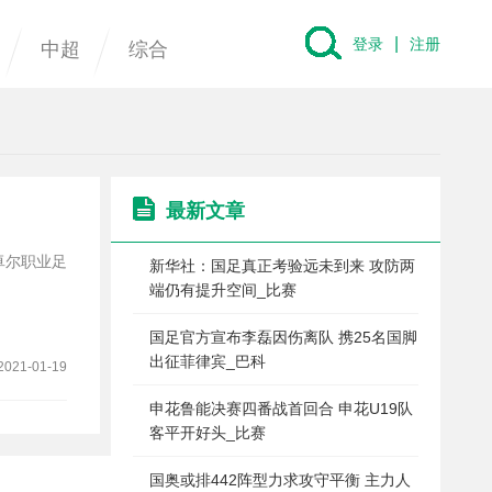
|
登录
注册
中超
综合
最新文章
卓尔职业足
新华社：国足真正考验远未到来 攻防两
端仍有提升空间_比赛
国足官方宣布李磊因伤离队 携25名国脚
出征菲律宾_巴科
2021-01-19
申花鲁能决赛四番战首回合 申花U19队
客平开好头_比赛
国奥或排442阵型力求攻守平衡 主力人