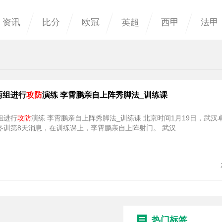
资讯
比分
欧冠
英超
西甲
法甲
两组进行
攻防
演练 李霄鹏亲自上阵秀脚法_训练课
组进行
攻防
演练 李霄鹏亲自上阵秀脚法_训练课 北京时间1月19日，武汉
球俱乐部发布冬训第8天消息，在训练课上，李霄鹏亲自上阵射门。 武汉
热门标签