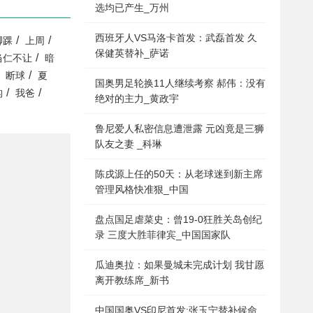
选均已产生_万州
西班牙人VS马洛卡首发：武磊首发 久
/
/
脚踝
上周
保健英替补_萨诺
/
当仁不让
暗
/
断球
夏
国奥男足轮换11人继续考察 郝伟：没有
/
/
构
我爸
绝对的主力_黄政宇
鲁尼爱人私密信息遭泄露 元凶竟是三狮
队友之妻 _科琳
陈戌源上任的50天：从老球迷到新主席
管理风格快准狠_中国
盘点国足虐菜史：曾19-0狂胜关岛创纪
录 三度大胜菲律宾_中国国家队
瓜迪奥拉：如果曼城未完成计划 我甘愿
离开教练席_新书
中国国奥VS印尼首发:张玉宁替补候命