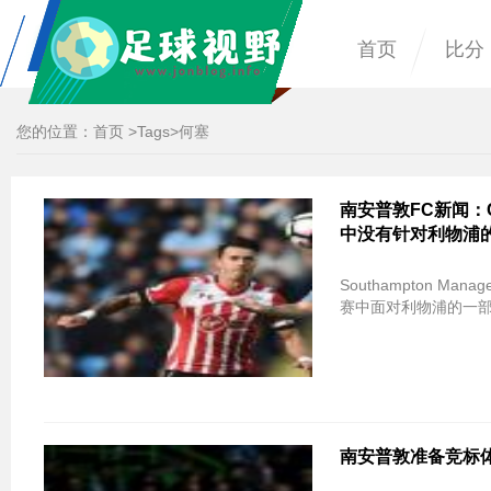
首页
比分
您的位置：
首页
>
Tags
>何塞
南安普敦FC新闻：Clau
中没有针对利物浦
Southampton Ma
赛中面对利物浦的一部
南安普敦准备竞标