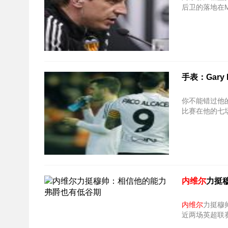
后卫的落地在M
手表：Gary
你不能错过他
比赛在他的七场
内维尔
力挺
内维尔
力挺穆帅：相信
近两场英超联