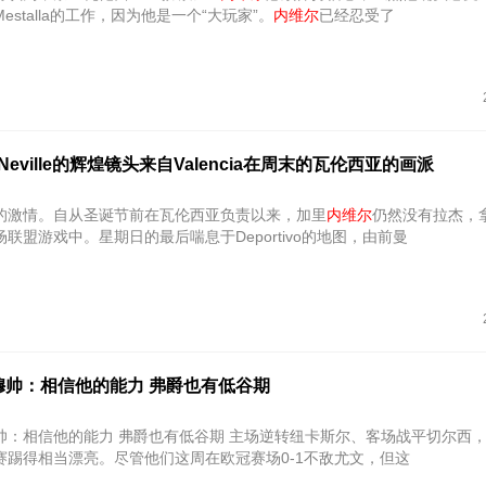
estalla的工作，因为他是一个“大玩家”。
内维尔
已经忍受了
 Neville的辉煌镜头来自Valencia在周末的瓦伦西亚的画派
的激情。自从圣诞节前在瓦伦西亚负责以来，加里
内维尔
仍然没有拉杰，
联盟游戏中。星期日的最后喘息于Deportivo的地图，由前曼
穆帅：相信他的能力 弗爵也有低谷期
他的能力 弗爵也有低谷期 主场逆转纽卡斯尔、客场战平切尔西，曼联的最
赛踢得相当漂亮。尽管他们这周在欧冠赛场0-1不敌尤文，但这