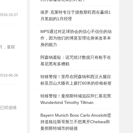
保罗·克莱特专注于拯救斯旺西在赢得1
2018-10-27
月奖励的1月经理
MPS通过对足球协会的信心不信任的动
作，因为他们的博莫安理论身体改革本
身的能力
阿森纳羞耻：诅咒统计数据只有枪手在
慕尼黑有多糟糕
2019-06-26
转移警报！里昂在阿森纳和西汉火腿目
标亚历山大睡衣上拨打60米的价格标签
转移警报！曼彻斯特城追踪拜仁慕尼黑
Wunderkind Timothy Tillman
已经连续
Bayern Munich Boss Carlo Ancelotti坚
持道格拉斯哥斯兰不想离开Chelsea和
曼彻斯特城市的链接