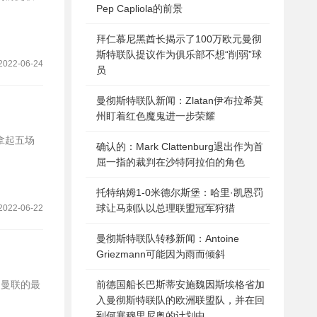
Pep Capliola的前景
拜仁慕尼黑酋长揭示了100万欧元曼彻
斯特联队提议作为俱乐部不想“削弱”球
2022-06-24
员
曼彻斯特联队新闻：Zlatan伊布拉希莫
州盯着红色魔鬼进一步荣耀
拿起五场
确认的：Mark Clattenburg退出作为首
屈一指的裁判在沙特阿拉伯的角色
托特纳姆1-0米德尔斯堡：哈里·凯恩罚
球让马刺队以总理联盟冠军狩猎
2022-06-22
曼彻斯特联队转移新闻：Antoine
Griezmann可能因为雨而倾斜
前德国船长巴斯蒂安施魏因斯埃格省加
入曼彻斯特联队的欧洲联盟队，并在回
到何塞穆里尼奥的计划中