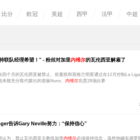
比分
欧冠
英超
西甲
法甲
中超
特联队经理希望！” - 粉丝对加里
内维尔
的瓦伦西亚解雇了
有四个月的瓦伦西亚被禁止。前曼联和英格兰明星通过在12月控制La Lig
他未能充分取代拨出的老板Nuno。
内维尔
负责28场比赛
enger告诉Gary Neville努力：“保持信心”
持认为，禁止瓦伦西亚主教练加里
内维尔
必须保持信念，虽然他确实感受