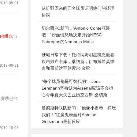
2019-09-01
从旷野回来的五名球员证明他们的经理
错误
切尔西FC新闻：'Antonio Conte瓶装
吧！“粉丝愤怒地决定开始NESC
内维尔
与
Fabregas的Nemanja Matic
珊瑚日常下载：托特纳姆明星凯恩最喜
欢击败卢卡库，桑切斯，伊布拉希莫维
2019-08-31
奇和哥斯达至尊索尔·金靴
“每个球员都是可替代的” - Jens
Lehmann坚持认为Arsenal应该不会担
心今年夏天失去亚历克西斯·桑切斯
曼彻斯特联队新闻：“他像小提琴一样玩
我们！”红魔鬼粉丝对Antoine
Griezmann最新反应
2019-10-08