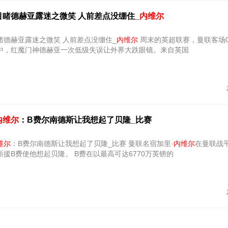
目睹德赫亚露迷之微笑 人前差点没绷住_
内维尔
睹德赫亚露迷之微笑 人前差点没绷住_
内维尔
周末的英超联赛，曼联客场0-2不敌沃
中，红魔门神德赫亚一次低级失误让外界大跌眼镜。来自英国
内维尔
：B费尔南德斯让我想起了贝隆_比赛
维尔
：B费尔南德斯让我想起了贝隆_比赛 曼联名宿加里·
内维尔
在曼联战
援B费使他想起贝隆。 B费在以最高可达6770万英镑的