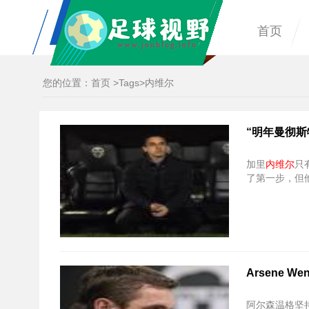
首页
您的位置：
首页
>
Tags
>内维尔
“明年曼彻斯
加里
内维尔
只
了第一步，但
Arsene W
阿尔森温格坚