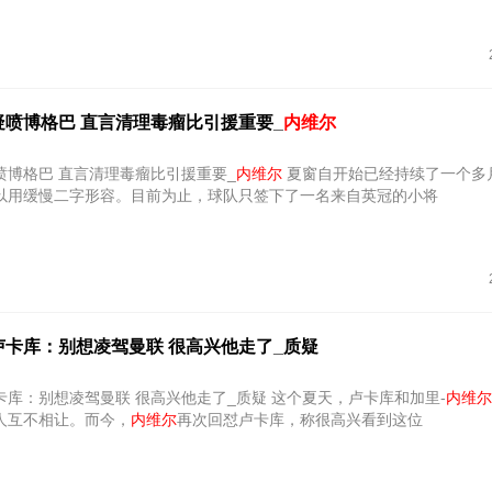
疑喷博格巴 直言清理毒瘤比引援重要_
内维尔
喷博格巴 直言清理毒瘤比引援重要_
内维尔
夏窗自开始已经持续了一个多月，曼联
以用缓慢二字形容。目前为止，球队只签下了一名来自英冠的小将
卢卡库：别想凌驾曼联 很高兴他走了_质疑
再怼卢卡库：别想凌驾曼联 很高兴他走了_质疑 这个夏天，卢卡库和加里-
内维尔
人互不相让。而今，
内维尔
再次回怼卢卡库，称很高兴看到这位