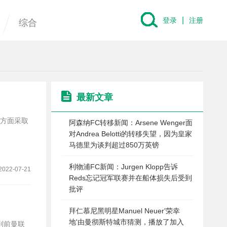
|
登录
注册
综合
最新文章
a方面采取
阿森纳FC转移新闻：Arsene Wenger面
对Andrea Belotti的转移失望，因为皇家
马德里为谈判超过850万英镑
利物浦FC新闻：Jurgen Klopp告诉
2022-07-21
Reds忘记冠军联赛并在船体损失后受到
批评
拜仁慕尼黑明星Manuel Neuer'荣幸
地'由曼彻斯特城市猜测，播放了加入
到前曼联