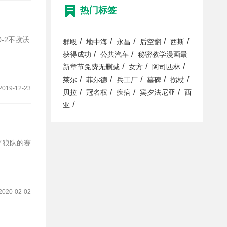
热门标签
/
/
/
/
/
群殴
地中海
永昌
后空翻
西斯
/
/
获得成功
公共汽车
秘密教学漫画最
/
/
/
新章节免费无删减
女方
阿司匹林
/
/
/
/
/
莱尔
菲尔德
兵工厂
墓碑
拐杖
2019-12-23
/
/
/
/
贝拉
冠名权
疾病
宾夕法尼亚
西
/
亚
平狼队的赛
2020-02-02