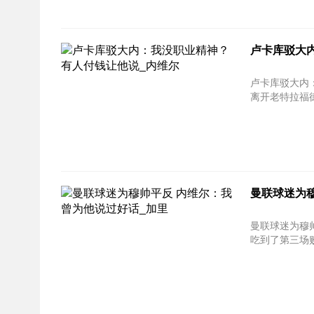
卢卡库驳大
卢卡库驳大内
离开老特拉福
曼联球迷为
曼联球迷为穆
吃到了第三场