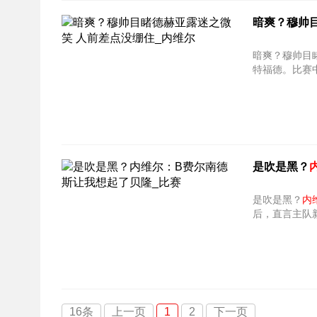
暗爽？穆帅
暗爽？穆帅目
特福德。比赛
是吹是黑？
是吹是黑？
内
后，直言主队新
16条
上一页
1
2
下一页