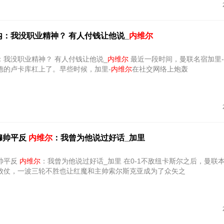
内：我没职业精神？ 有人付钱让他说_
内维尔
：我没职业精神？ 有人付钱让他说_
内维尔
最近一段时间，曼联名宿加里-
德的卢卡库杠上了。早些时候，加里-
内维尔
在社交网络上炮轰
穆帅平反
内维尔
：我曾为他说过好话_加里
帅平反
内维尔
：我曾为他说过好话_加里 在0-1不敌纽卡斯尔之后，曼联本赛季已经
败仗，一波三轮不胜也让红魔和主帅索尔斯克亚成为了众矢之