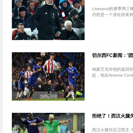
Liverpool的赛
仍然是一个潜在的奖杯，
切尔西FC新闻：'团队
纳森艾克对他的返回
起，他在Antonio Co
拒绝了！西汉火腿
西汉火腿对后卫凯文·马