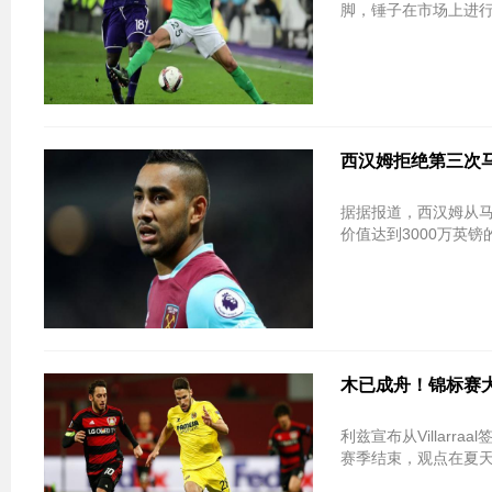
脚，锤子在市场上进行
西汉姆拒绝第三次马赛为D
据据报道，西汉姆从马赛拒绝
价值达到3000万英
木已成舟！锦标赛大联合签署
利兹宣布从Villarraa
赛季结束，观点在夏天永