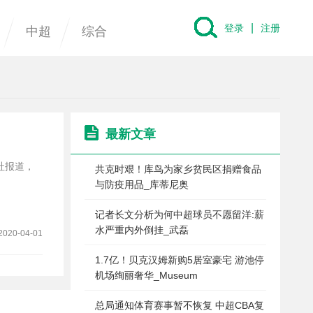
|
登录
注册
中超
综合
最新文章
共克时艰！库鸟为家乡贫民区捐赠食品
与防疫用品_库蒂尼奥
记者长文分析为何中超球员不愿留洋:薪
水严重内外倒挂_武磊
2020-04-01
1.7亿！贝克汉姆新购5居室豪宅 游池停
机场绚丽奢华_Museum
总局通知体育赛事暂不恢复 中超CBA复