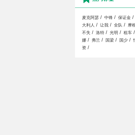
/
/
/
麦克阿瑟
中锋
保证金
/
/
/
大利人
让我
全队
摩
/
/
/
/
不失
洛特
光明
租车
/
/
/
/
娜
弗兰
国梁
国少
/
资