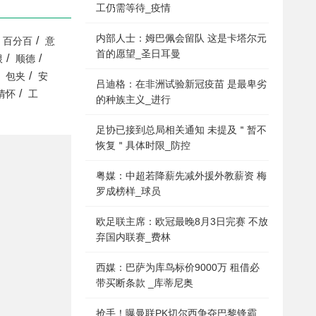
工仍需等待_疫情
内部人士：姆巴佩会留队 这是卡塔尔元
/
百分百
意
首的愿望_圣日耳曼
/
/
根
顺德
/
包夹
安
吕迪格：在非洲试验新冠疫苗 是最卑劣
/
情怀
工
的种族主义_进行
足协已接到总局相关通知 未提及＂暂不
恢复＂具体时限_防控
粤媒：中超若降薪先减外援外教薪资 梅
罗成榜样_球员
欧足联主席：欧冠最晚8月3日完赛 不放
弃国内联赛_费林
西媒：巴萨为库鸟标价9000万 租借必
带买断条款 _库蒂尼奥
抢手！曝曼联PK切尔西争夺巴黎锋霸