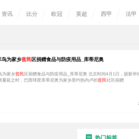
资讯
比分
欧冠
英超
西甲
法甲
库鸟为家乡
贫民
区捐赠食品与防疫用品_库蒂尼奥
鸟为家乡
贫民
区捐赠食品与防疫用品_库蒂尼奥 北京时间4月1日，据新华社报道，
断蔓延之时，巴西球星库蒂尼奥为家乡里约热内卢的
贫民
社区捐赠
热门标签