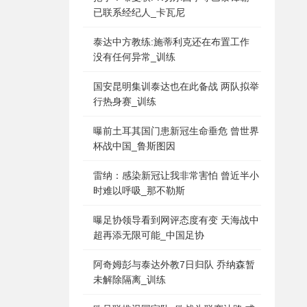
已联系经纪人_卡瓦尼
泰达中方教练:施蒂利克还在布置工作
没有任何异常_训练
国安昆明集训泰达也在此备战 两队拟举
行热身赛_训练
曝前土耳其国门患新冠生命垂危 曾世界
杯战中国_鲁斯图因
雷纳：感染新冠让我非常害怕 曾近半小
时难以呼吸_那不勒斯
曝足协领导看到网评态度有变 天海战中
超再添无限可能_中国足协
阿奇姆彭与泰达外教7日归队 乔纳森暂
未解除隔离_训练