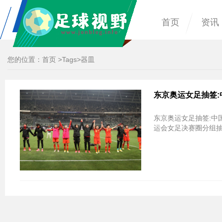
首页
资讯
您的位置：
首页
>
Tags
>器皿
东京奥运女足抽签:
东京奥运女足抽签:中国队美荷二选一 
运会女足决赛圈分组