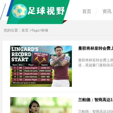
首页
资讯
您的位置：
首页
>
Tags
>铁锤
曼联将林皇转会费上
曼联将林皇转会费上调
道，英超豪门曼联俱
兰帕德：智商高达1
兰帕德：智商高达150