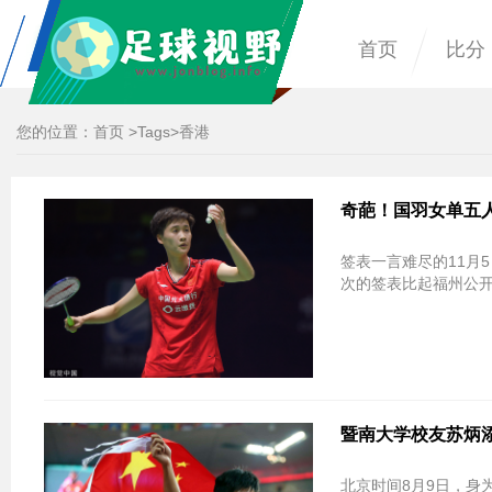
首页
比分
您的位置：
首页
>
Tags
>香港
奇葩！国羽女单五
签表一言难尽的11月
次的签表比起福州公
暨南大学校友苏炳添
北京时间8月9日，身