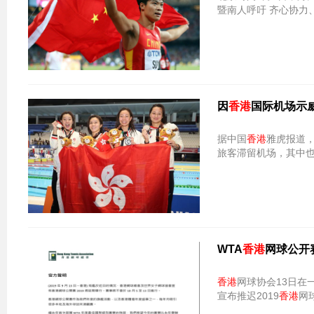
暨南人呼吁 齐心协力
因
香港
国际机场示
据中国
香港
雅虎报道，
旅客滞留机场，其中
WTA
香港
网球公开
香港
网球协会13日在
宣布推迟2019
香港
网