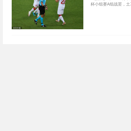
杯小组赛A组战罢，土