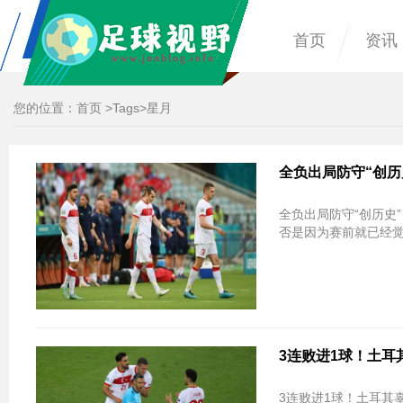
首页
资讯
您的位置：
首页
>
Tags
>星月
全负出局防守“创历
全负出局防守“创历史
否是因为赛前就已经觉
3连败进1球！土耳其
3连败进1球！土耳其辜