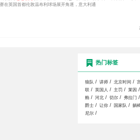
8决赛在英国首都伦敦温布利球场展开角逐，意大利通
热门标签
/
/
/
狼队
讲师
北京时间
/
/
/
/
联
英国人
主罚
莱因
/
/
/
/
舱
河北
切尔
弗拉门
/
/
/
爵士
让你
国家队
躺
/
尼尔