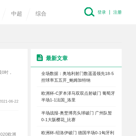
|
登录
注册
中超
综合
最新文章
全场数据：奥地利射门数遥遥领先18-5
控球率五五开_鲍姆加特纳
欧洲杯-C罗本泽马双双点射破门 葡萄牙
半场1-1法国_洛里
2021-06-22
半场战报-奥埜博亮头球破门 广州队暂
0-1大阪樱花_比赛
欧洲杯-绍洛伊破门 德国半场0-1匈牙利