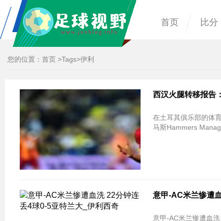
首页
比分
您的位置：
首页
>
Tags
>伊利
西汉火腿转移报告：Gala
在土耳其俱乐部的体育
马斯Hammers Manage
意甲-AC米兰惨遭血
意甲-AC米兰惨遭血洗 