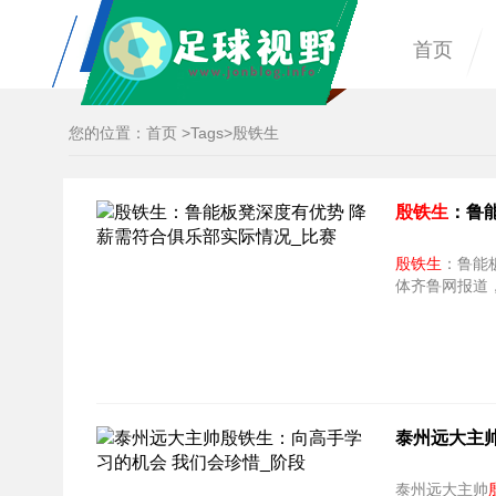
首页
您的位置：
首页
>
Tags
>殷铁生
殷铁生
：鲁
殷铁生
：鲁能板凳
体齐鲁网报道
泰州远大主
泰州远大主帅