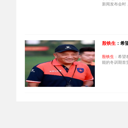
新闻发布会时
殷铁生
：希
殷铁生
：希望
能的冬训期首