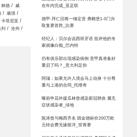
/
在年内完成_亚足联
林德
威
/
/
德
顽强
德甲-拜仁旧将一锤定音 弗赖堡1-0门兴
/
卡塔尼亚
取复赛首胜_比赛
/
/
位列
沧州
经纪人：贝尔会说西班牙语 批评他的专
家就像白痴_巴内特
仍有俱乐部出现感染病例 意甲真准备好
重启了吗？_意大利足协
阿瑙：如果允许入境会马上动身 十分尊
重与上港的合同_托维奇
曝前申花外援瓜林曾感染新冠肺炎 属无
症状感染者_绿地
陈涛曾与梅西齐名 因金德标价200万欧
元转会费无缘留洋_世青赛