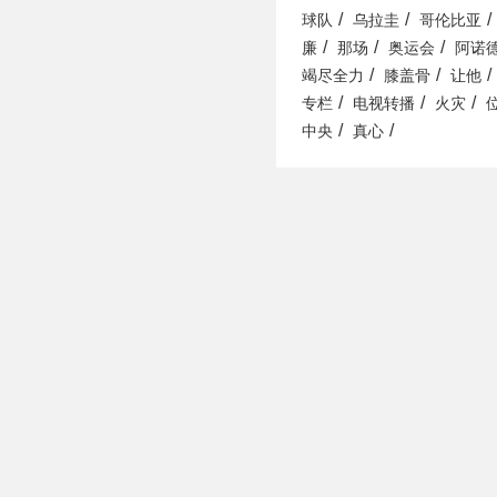
/
/
/
球队
乌拉圭
哥伦比亚
/
/
/
廉
那场
奥运会
阿诺
/
/
/
竭尽全力
膝盖骨
让他
/
/
/
专栏
电视转播
火灾
/
/
中央
真心