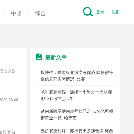
|
登录
注册
中超
综合
最新文章
殷铁生：鲁能板凳深度有优势 降薪需符
合俱乐部实际情况_比赛
意甲复赛赛程：连续一个半月一周双赛
8月2日收官_比赛
2020-06-06
赫内斯暗示萨内赴拜仁已定 点名他可领
衔黄金一代_哈弗茨
巴萨双重利好！苏神复出参加合练 梅西
阶段赛前