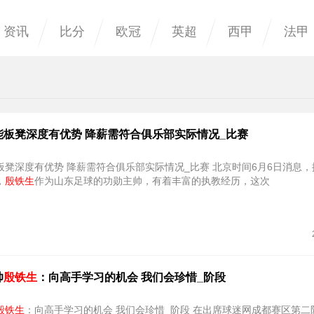
资讯
比分
欧冠
英超
西甲
法甲
能板凳深度有优势 降薪需符合俱乐部实际情况_比赛
深度有优势 降薪需符合俱乐部实际情况_比赛 北京时间6月6日消息，据山东媒
，
殷铁生
作为山东足球的功勋主帅，有着丰富的执教经历，这次
帅
殷铁生
：向高手学习的机会 我们会珍惜_阶段
殷铁生
：向高手学习的机会 我们会珍惜_阶段 在出席球迷网成都赛区第二