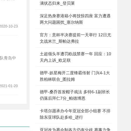
满状态归来_登贝莱
深足热身赛港籍小将技惊四座 富力遭遇
两大问题困扰_塞尔纳斯
2020-10-23
官方：意杯半决赛提前一天举行 12日尤
文战米兰_斯帕达弗拉
土超领头羊遭罚欧战禁赛一年 回应：10
球队青岛中
天内上诉_欧足联
德甲-妖星梅开二度锋霸传射 门兴4-1大
胜柏林联合_图拉姆
2021-01-20
德甲-桑乔首发帽子戏法 多特6-1副班长
仍落后拜仁7分_帕德博恩
卡塔尔愿承办今年亚冠全部小组赛 不排
除东亚球队赴多哈_进行
亚冠改为赛会制各方仍有分歧 赛事力争