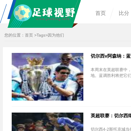
首页
比分
您的位置：
首页
>
Tags
>因为他们
切尔西v阿森纳：蓝
本周末在英超联赛中，
地。蓝调胜利将把它们
英超联赛：切尔西
切尔西4-2斯托克城