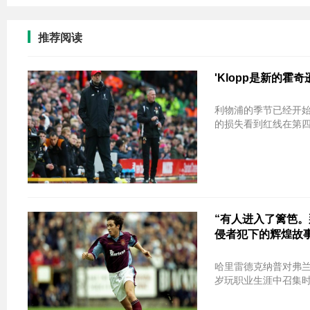
推荐阅读
'Klopp是新的霍
利物浦的季节已经开始解
的损失看到红线在第四轮
“有人进入了篱笆。
侵者犯下的辉煌故
哈里雷德克纳普对弗兰
岁玩职业生涯中召集时间