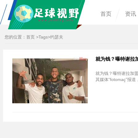
首页
资讯
您的位置：
首页
>
Tags
>约瑟夫
就为钱？曝特谢拉加
就为钱？曝特谢拉加盟
其媒体“fotomaç