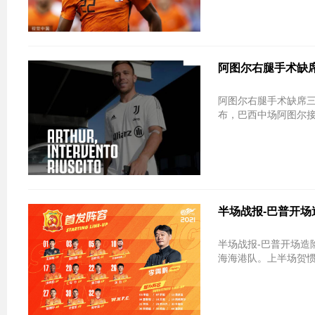
阿图尔右腿手术缺席
阿图尔右腿手术缺席三个月 尤文加
布，巴西中场阿图尔接
半场战报-巴普开场
半场战报-巴普开场造险贺惯破门无效 
海海港队。上半场贺惯的