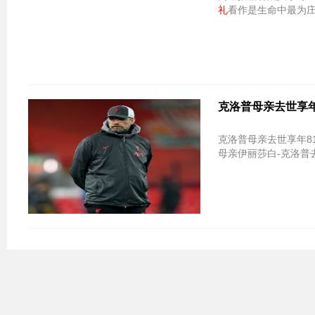
礼
看作是生命中最为
克洛普母亲去世享年
克洛普母亲去世享年8
母亲伊丽莎白-克洛普