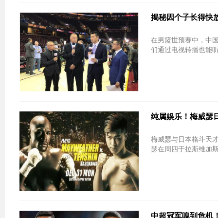
揭秘因个子长得快
在男篮世预赛中，中
们通过电视转播也能听
纯属娱乐！梅威瑟
梅威瑟与日本格斗天才
瑟在周四于拉斯维加斯
中超冠军嗅到危机！