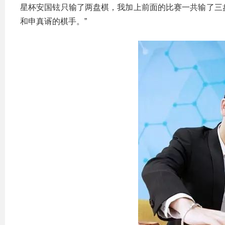
星杯安国铉只输了两盘棋，我加上前面的比赛一共输了三
和申真谞的棋手。”