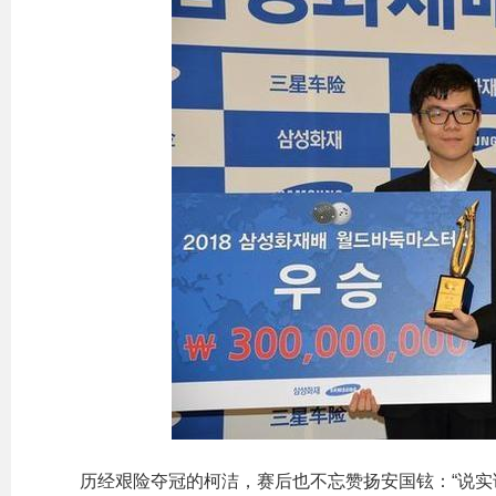
历经艰险夺冠的柯洁，赛后也不忘赞扬安国铉：“说