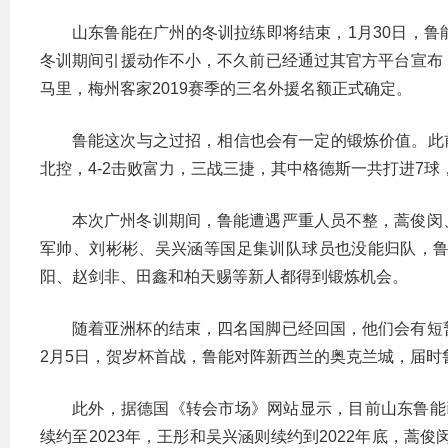
山东鲁能在广州的冬训拉练即将结束，1月30日，
冬训期间引援动作不小，不久前已经通过其官方平台宣布
马里，梅州客家2019赛季的三名外援名额正式确定。
鲁能这次与之过招，相信也会有一定的锻炼价值。此前
北控，4-2击败富力，三战三捷，其中格德斯一共打进7
本次广州冬训期间，鲁能遭遇严重人员不整，蒿俊闵
军帅、刘彬彬、吴兴涵等国足集训队球员也没能归队，鲁
阳、赵剑非、田鑫和柏天赐等新人都得到锻炼机会。
随着亚洲杯的结束，四名国脚已经回国，他们会有短
2月5日，贺岁杯首战，鲁能对阵新西兰的奥克兰城，届时
此外，据德国《转会市场》网站显示，目前山东鲁能
续约至2023年，王彤和吴兴涵则续约到2022年底，蒿