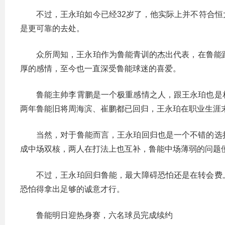
不过，王永珀如今已经32岁了，他实际上并不符合
是更可靠的去处。
众所周知，王永珀作为鲁能青训的杰出代表，在鲁能
厚的感情，至今也一直深受鲁能球迷的喜爱。
鲁能主帅李霄鹏是一个极重感情之人，跟王永珀也是
两年鲁能旧将周海滨、崔鹏都已回归，王永珀在职业生涯末
当然，对于鲁能而言，王永珀回归也是一个不错的选
成中场双核，两人在打法上也互补，鲁能中场薄弱的问题
不过，王永珀回归鲁能，最大障碍恐怕还是在转会费
恐怕得拿出足够的诚意才行。
鲁能明日迎热身赛，六名球员完成续约