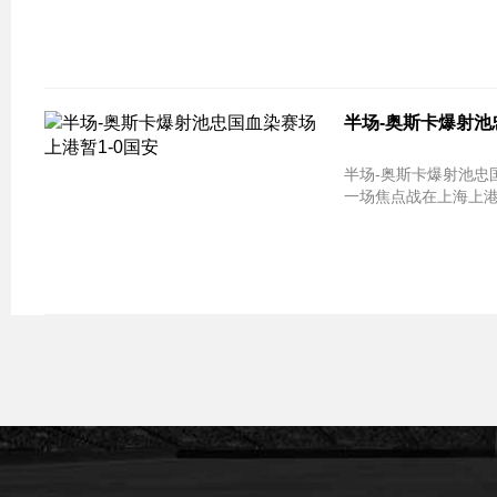
半场-奥斯卡爆射池
半场-奥斯卡爆射池忠国血染赛场 上港暂1-0国
一场焦点战在上海上港