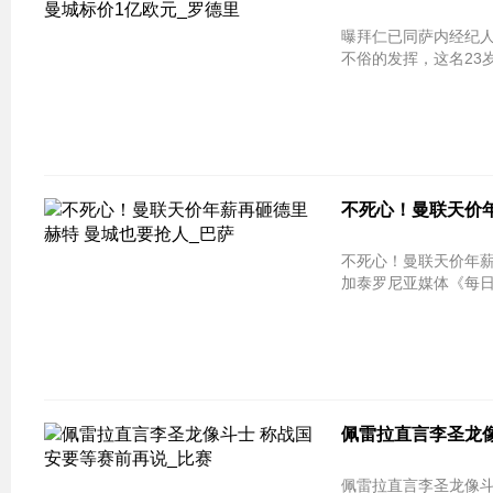
曝拜仁已同萨内经纪人取得联系 曼城
不俗的发挥，这名23岁
不死心！曼联天价年
不死心！曼联天价年薪再砸德里赫特 
加泰罗尼亚媒体《每日
佩雷拉直言李圣龙像
佩雷拉直言李圣龙像斗士 称战国安要