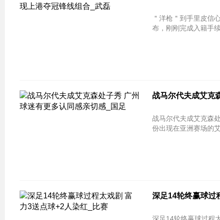
＂洋枪＂到手里皮信心
布，刚刚完成入籍手续
战马尔代夫成艾克
战马尔代夫成艾克森处
份出现在亚洲赛场的艾克
深足14轮终赢球过
深足14轮终赢球过程太戏剧 富力3送点球