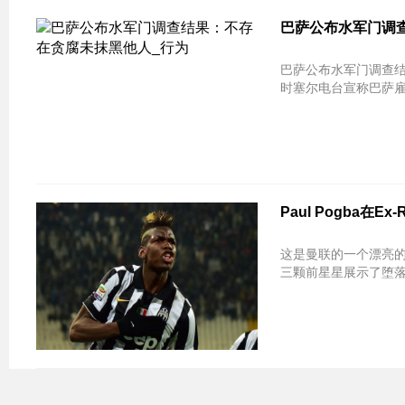
巴萨公布水军门调
巴萨公布水军门调查结果：不存在贪腐
时塞尔电台宣称巴萨雇佣I3
Paul Pogba在
这是曼联的一个漂亮的
三颗前星星展示了堕落