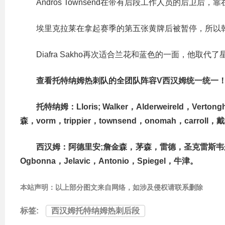
Andros Townsend在带有后段工作人员的后卫后
埃里克拉莱在拿起赛季的第五张黄牌后被暂停，所以
Diafra Sakho再次适合兰花和蓝色的一面，他取代了星际
查看托特纳姆热刺队的全团队阵容V西汉姆统一统一
托特纳姆：Lloris; Walker，Alderweireld，Vertongh
森，vorm，trippier，townsend，onomah，carroll
西汉姆：阿德里安;詹金森，茅森，雷德，圣克雷斯韦尔;
Ogbonna，Jelavic，Antonio，Spiegel，牛津。
本站声明：以上部分图文来自网络，如涉及侵权请联系删除
标签:
西汉姆托特纳姆热刺后段