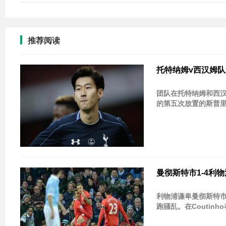
推荐阅读
托特纳姆v西汉姆队新
团队在托特纳姆和西汉姆
的第五次放置的斯普里克
曼彻斯特市1-4利物浦：R
利物浦谦卑曼彻斯特市在Eti
跑骚乱。在Coutinh