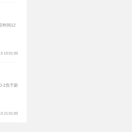
15 10:01:00
-2负于蔚
10 21:01:00