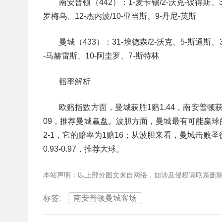
南安普顿（442）：1-麦卡锡/2-沃克-彼得斯、
罗梅乌、12-杰内波/10-亚当斯、9-丹尼-英斯
曼城（433）：31-埃德森/2-沃克、5-斯通斯、
-马赫雷斯、10-阿圭罗、7-斯特林
赔率解析
欧赔指数方面，曼城获胜1赔1.44，南安普顿获胜
09，推荐曼城赢盘。波胆方面，曼城最有可能赢球的
2-1，它的赔率为1赔16；从波胆来看，曼城击败
0.93-0.97，推荐大球。
本站声明：以上部分图文来自网络，如涉及侵权请联系删
标签:
南安普顿曼城客场