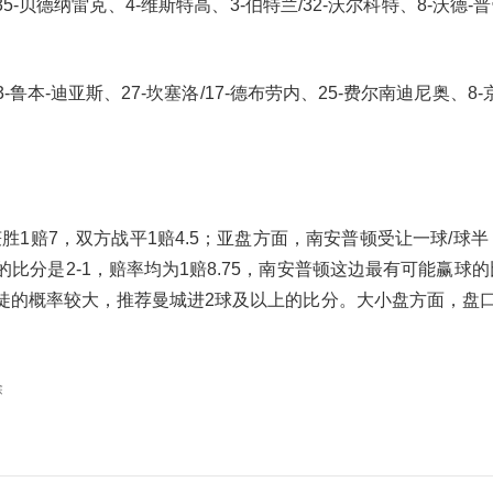
35-贝德纳雷克、4-维斯特高、3-伯特兰/32-沃尔科特、8-沃德-普
3-鲁本-迪亚斯、27-坎塞洛/17-德布劳内、25-费尔南迪尼奥、8-京
1赔7，双方战平1赔4.5；亚盘方面，南安普顿受让一球/球半，0.
比分是2-1，赔率均为1赔8.75，南安普顿这边最有可能赢球
圣徒的概率较大，推荐曼城进2球及以上的比分。大小盘方面，盘
除