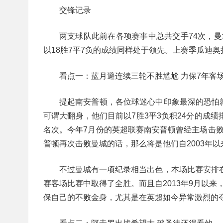
交锋记录
两支球队此前在各项赛事中总共交手74次，曼
以18胜7平7负的成绩同样处于领先。上赛季瓜迪奥
看点一：蓝月避连续三轮不胜尴尬 力保7年客
提起南安普顿，各位球迷心中印象最深的恐怕
可谓大翻身，他们目前以7胜3平3负积24分的成
名次。今年7月份的英超联赛南安普顿曾经主场击
普顿再次击败曼城的话，那么将是他们自2003年
不过曼城有一项纪录相当出色，本场比赛安排在
赛客场比赛中取得了全胜。而且自2013年9月以
保自己的不败金身，尤其是在英超如今异常激烈的