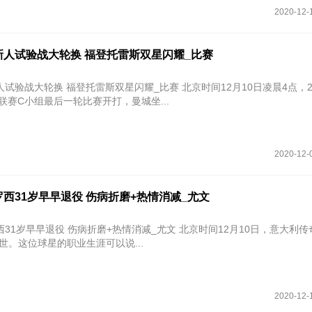
2020-12-
新人试验战大轮换 福登托雷斯双星闪耀_比赛
换 福登托雷斯双星闪耀_比赛 北京时间12月10日凌晨4点，2020-
冠联赛C小组最后一轮比赛开打，曼城坐...
2020-12-
西31岁早早退役 伤病折磨+热情消减_尤文
退役 伤病折磨+热情消减_尤文 北京时间12月10日，意大利传奇中锋保
世。这位球星的职业生涯可以说...
2020-12-