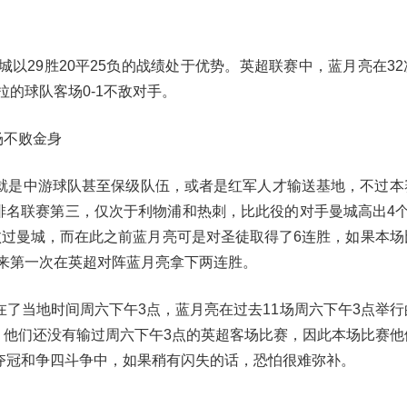
城以29胜20平25负的战绩处于优势。英超联赛中，蓝月亮在3
拉的球队客场0-1不敌对手。
场不败金身
就是中游球队甚至保级队伍，或者是红军人才输送基地，不过本
绩排名联赛第三，仅次于利物浦和热刺，比此役的对手曼城高出4个
败过曼城，而在此之前蓝月亮可是对圣徒取得了6连胜，如果本场
以来第一次在英超对阵蓝月亮拿下两连胜。
了当地时间周六下午3点，蓝月亮在过去11场周六下午3点举行
来，他们还没有输过周六下午3点的英超客场比赛，因此本场比赛他
夺冠和争四斗争中，如果稍有闪失的话，恐怕很难弥补。