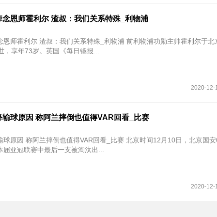
悼念恩师霍利尔 渣叔：我们关系特殊_利物浦
尔 渣叔：我们关系特殊_利物浦 前利物浦功勋主帅霍利尔于北京时间12
世，享年73岁。英国《每日镜报...
2020-12-
输球原因 称阿兰摔倒也值得VAR回看_比赛
球原因 称阿兰摔倒也值得VAR回看_比赛 北京时间12月10日，北京国安0
届亚冠联赛中最后一支被淘汰出...
2020-12-