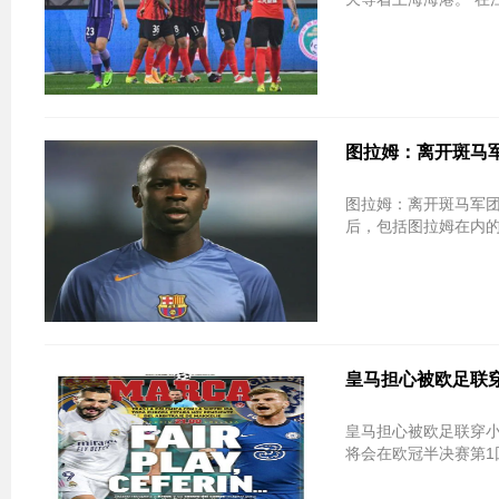
图拉姆：离开斑马军
图拉姆：离开斑马军团转
后，包括图拉姆在内的
皇马担心被欧足联
皇马担心被欧足联穿小鞋 喉舌喊话
将会在欧冠半决赛第1回