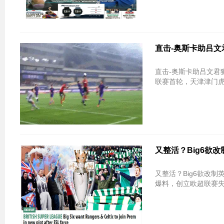
直击-奥斯卡助吕文
直击-奥斯卡助吕文君狮
又整活？Big6欲
又整活？Big6欲改制英超：邀苏超两
爆料，创立欧超联赛失败