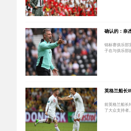
确认的：奈
锦标赛俱乐部宣
子在与俱乐部的
英格兰船长Way
前英格兰船长约
了大众支持者。