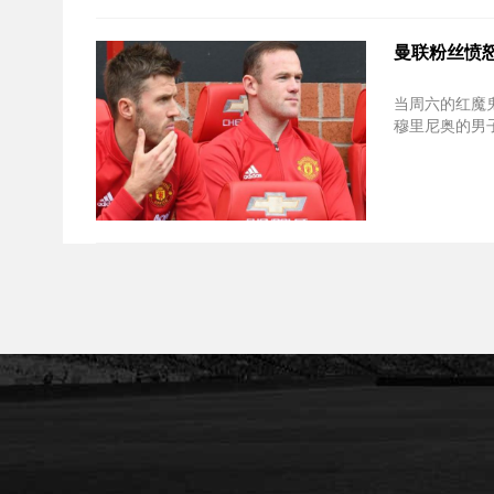
曼联粉丝愤怒的
当周六的红魔鬼
穆里尼奥的男子