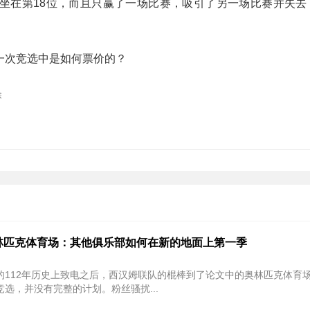
坐在第18位，而且只赢了一场比赛，吸引了另一场比赛并失去
一次竞选中是如何票价的？
除
林匹克体育场：其他俱乐部如何在新的地面上第一季
的112年历史上致电之后，西汉姆联队的棍棒到了论文中的奥林匹克体育
选，并没有完整的计划。粉丝骚扰...