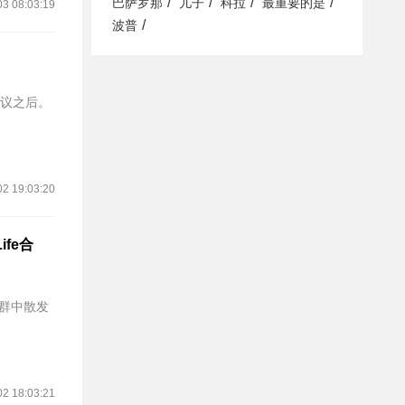
/
/
/
/
巴萨罗那
儿子
科拉
最重要的是
03 08:03:19
/
波普
争议之后。
02 19:03:20
ife合
人群中散发
02 18:03:21