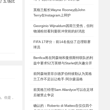
了五场比
英格兰船长Wayne Rooney由John
Terry在Instagram上辩护
Georginio Wijnaldum因荷兰受伤，但利
物浦粉丝看到曼联冲突前的好消息
FIFA 17评分：前14名低估了总理联赛
球员
Benfica将在阿森纳和曼彻斯特联队的利
益中要求52万英镑与Starlet的兴趣分开
前阿森纳里菲尔德罗伯特彼勒认为英格
兰工作不足以让枪手·阿尔森温格
前英格兰经理Sam Allardyce可以在足球
后被禁止争议
场。但是，
确认的：Roberto di Matteo在仅仅四个