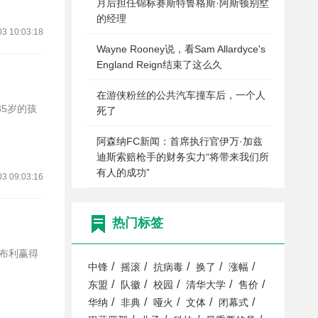
月后担任锦标赛斯特鲁格斯·阿斯顿别墅
的经理
03 10:03:18
Wayne Rooney说，看Sam Allardyce's
England Reign结束了这么久
在游侠粉丝的公共汽车撞车后，一个人
35岁的孩
死了
阿森纳FC新闻：首席执行官伊万·加兹
迪斯索赔枪手的财务实力“将带来我们所
有人的成功”
03 09:03:16
热门标签
温布利赢得
/
/
/
/
/
中锋
摇滚
抗病毒
换了
涨幅
/
/
/
/
/
东盟
队徽
校园
清华大学
售价
/
/
/
/
/
华纳
非典
哑火
文体
闭幕式