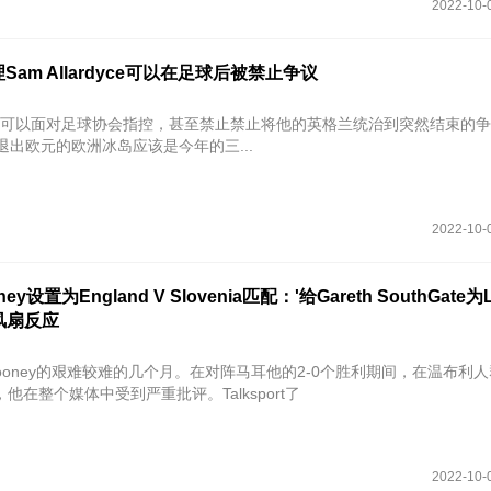
2022-10-
am Allardyce可以在足球后被禁止争议
ardyce可以面对足球协会指控，甚至禁止禁止将他的英格兰统治到突然结束的
退出欧元的欧洲冰岛应该是今年的三...
2022-10-
ney设置为England V Slovenia匹配：'给Gareth SouthGate为L
合风扇反应
 Rooney的艰难较难的几个月。在对阵马耳他的2-0个胜利期间，在温布利
他在整个媒体中受到严重批评。Talksport了
2022-10-