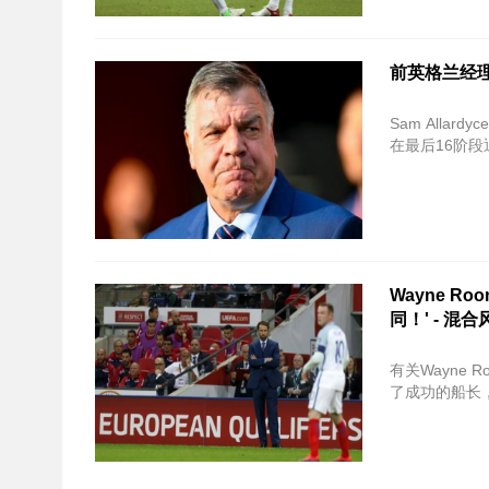
前英格兰经理S
Sam All
在最后16阶段
Wayne Roo
同！' - 混
有关Wayne
了成功的船长，