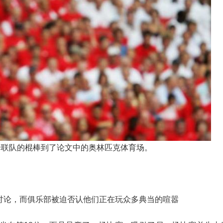
姆联队的棍棒到了论文中的奥林匹克体育场。
。
讨论，而俱乐部被迫否认他们正在玩众多典当的喧嚣