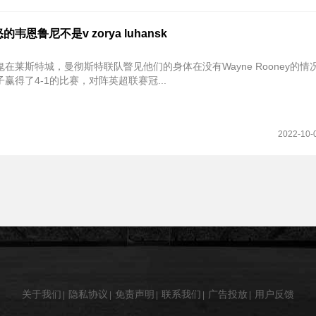
韦恩鲁尼不是v zorya luhansk
在莱斯特城，曼彻斯特联队瞥见他们的身体在没有Wayne Rooney的情
赢得了4-1的比赛，对阵英超联赛冠...
2022-10-
关于我们
隐私协议
免责声明
联系我们
广告投放
用户反馈
|
|
|
|
|