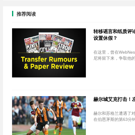
推荐阅读
转移谣言和纸质评论 
设置休假？
在这里，曾在WebNesday
尼将留下来，争取他
赫尔城艾克打击！
赫尔和苏格兰遭遇了
在伯恩茅斯的第63分钟的