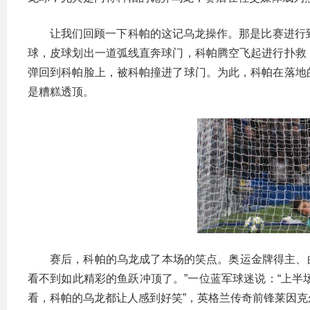
让我们回顾一下科帕的这记乌龙操作。那是比赛进行
球，皮球划出一道弧线直奔球门，科帕腾空飞起进行扑救
弹回到科帕脸上，被科帕撞进了球门。为此，科帕在落地
是糟糕透顶。
赛后，科帕的乌龙成了本场的笑点。奥运金牌得主、曲
看不到如此精彩的鱼跃冲顶了。”一位蓝军球迷说：“上半
看，科帕的乌龙都让人感到好笑”，英格兰传奇前锋莱因克