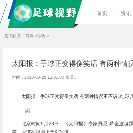
首页
资讯
您的位置：
首页
>
综合
>
太阳报：手球正变得像笑话 有两种情
时间：2020-09-28 12:01:00 来源：
太阳报：手球正变得像笑话 有两种情况不应该吹_球
北京时间9月28日，《太阳报》专家丹尼-希金波
笑，应该在规则上予以改进。