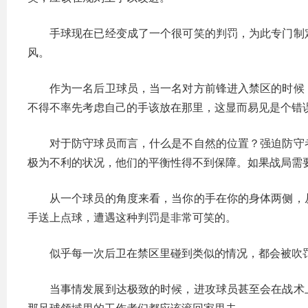
手球现在已经变成了一个很可笑的判罚，为此专门制
风。
作为一名后卫球员，当一名对方前锋进入禁区的时候
不得不率先考虑自己的手该放在那里，这显而易见是个错
对于防守球员而言，什么是不自然的位置？强迫防守
极为不利的状况，他们的平衡性得不到保障。如果战局需
从一个球员的角度来看，当你的手在你的身体两侧，
手送上点球，遭遇这种判罚是非常可笑的。
似乎每一次后卫在禁区里碰到类似的情况，都会被吹
当事情发展到达极致的时候，进攻球员甚至会在战术