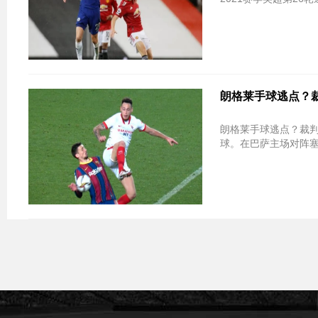
朗格莱手球逃点？裁
朗格莱手球逃点？裁判专家意见不一 
球。在巴萨主场对阵塞