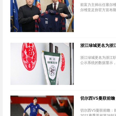
前富力主帅出任塞尔维亚主教练获
尔维亚足协官方宣布斯
浙江绿城更名为浙江
浙江绿城更名为浙江职业足球俱乐部 已
公示系统的数据显示，
切尔西VS曼联前瞻
切尔西VS曼联前瞻：前四争夺关键战 
2021赛季英超第2