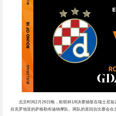
北京时间2月26日晚，欧联杯1/8决赛抽签在瑞士尼
自克罗地亚的萨格勒布迪纳摩队。两队的首回合比赛会在北