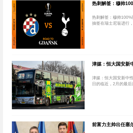
热刺解签：穆帅10
热刺解签：穆帅100%胜率优势巨大 
抽签在瑞士尼翁进行，欧
津媒：恒大国安新中
津媒：恒大国安新中性
日的临近，2月的最后这
前富力主帅出任塞尔